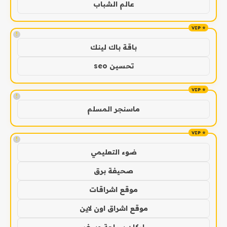
عالم الشباب
!
باقة باك لينك
تحسين seo
!
ماسنجر المسلم
!
ضوء التعليمي
صحيفة برق
موقع اشراقات
موقع اشراق اون لاين
اركان سياحة وسفر