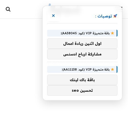
×
توصيات :
باقة متميزة VIP (كود: AA38045):
اول اثنين ريادة اعمال
مشاركة ارباح ادسنس
باقة متميزة VIP (كود: AA11138):
باقة باك لينك
تحسين seo