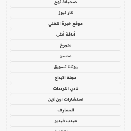
صحيفة نهج
كار نيوز
موقع خبرة التقني
أناقة أنثى
متورخ
مدسن
روتانا تسويق
مجلة الابداع
نادي الترددات
استشارات اون لاين
المعارف
هيدب فيديو