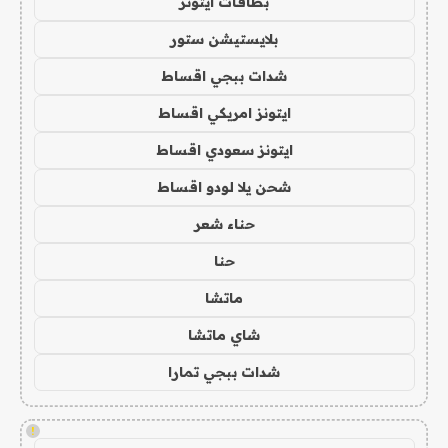
بطاقات ايتونز
بلايستيشن ستور
شدات ببجي اقساط
ايتونز امريكي اقساط
ايتونز سعودي اقساط
شحن يلا لودو اقساط
حناء شعر
حنا
ماتشا
شاي ماتشا
شدات ببجي تمارا
!