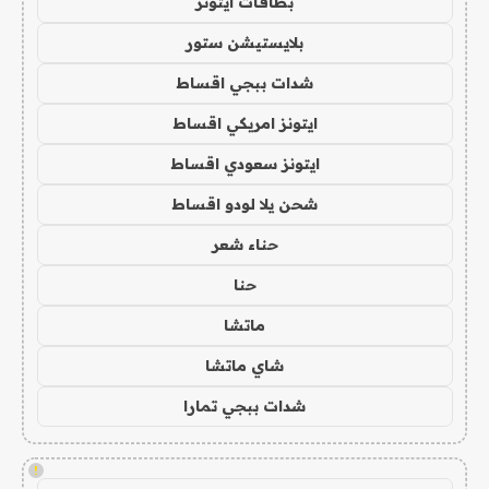
بطاقات ايتونز
بلايستيشن ستور
شدات ببجي اقساط
ايتونز امريكي اقساط
ايتونز سعودي اقساط
شحن يلا لودو اقساط
حناء شعر
حنا
ماتشا
شاي ماتشا
شدات ببجي تمارا
!