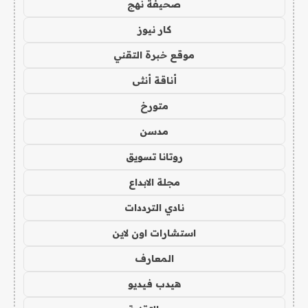
صحيفة نهج
كار نيوز
موقع خبرة التقني
أناقة أنثى
متورخ
مدسن
روتانا تسويق
مجلة الابداع
نادي الترددات
استشارات اون لاين
المعارف
هيدب فيديو