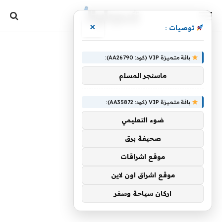
×
توصيات :
باقة متميزة VIP (كود: AA26790):
ماسنجر المسلم
باقة متميزة VIP (كود: AA35872):
ضوء التعليمي
صحيفة برق
موقع اشراقات
موقع اشراق اون لاين
اركان سياحة وسفر