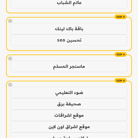
عالم الشباب
!
باقة باك لينك
تحسين seo
!
ماسنجر المسلم
!
ضوء التعليمي
صحيفة برق
موقع اشراقات
موقع اشراق اون لاين
اركان سياحة وسفر