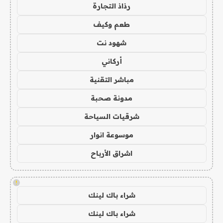
رذاذ التجارة
طعم وكيف
شهود نت
أركاني
مباشر التقنية
مدونة صحبة
شرقيات السياحة
موسوعة انوار
اشراق الأرباح
!
شراء باك لينك
شراء باك لينك