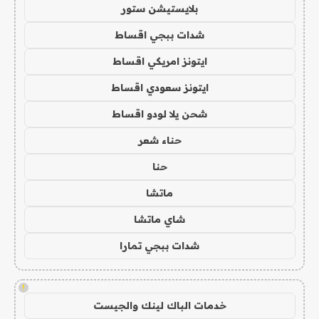
بلايستيشن ستور
شدات ببجي اقساط
ايتونز امريكي اقساط
ايتونز سعودي اقساط
شحن يلا لودو اقساط
حناء شعر
حنا
ماتشا
شاي ماتشا
شدات ببجي تمارا
!
خدمات الباك لينك والجيست