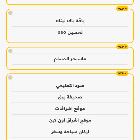
!
باقة باك لينك
تحسين seo
!
ماسنجر المسلم
!
ضوء التعليمي
صحيفة برق
موقع اشراقات
موقع اشراق اون لاين
اركان سياحة وسفر