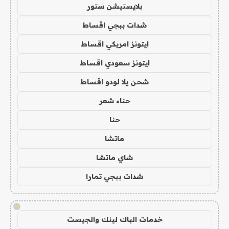
بلايستيشن ستور
شدات ببجي اقساط
ايتونز امريكي اقساط
ايتونز سعودي اقساط
شحن يلا لودو اقساط
حناء شعر
حنا
ماتشا
شاي ماتشا
شدات ببجي تمارا
!
خدمات الباك لينك والجيست