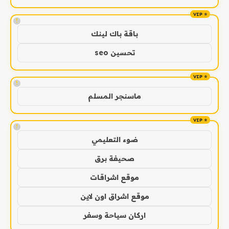
!
باقة باك لينك
تحسين seo
!
ماسنجر المسلم
!
ضوء التعليمي
صحيفة برق
موقع اشراقات
موقع اشراق اون لاين
اركان سياحة وسفر