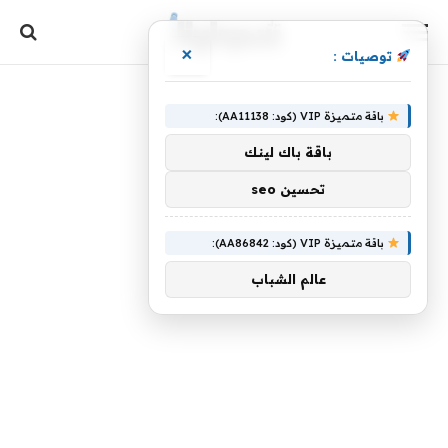
×
توصيات :
باقة متميزة VIP (كود: AA11138):
باقة باك لينك
تحسين seo
باقة متميزة VIP (كود: AA86842):
عالم الشباب