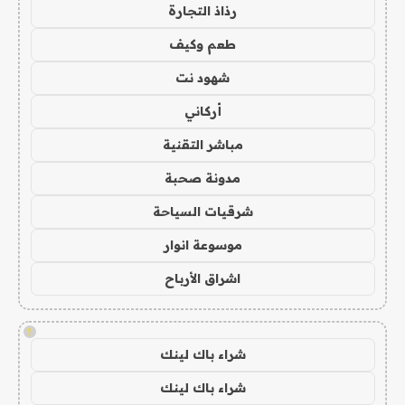
رذاذ التجارة
طعم وكيف
شهود نت
أركاني
مباشر التقنية
مدونة صحبة
شرقيات السياحة
موسوعة انوار
اشراق الأرباح
!
شراء باك لينك
شراء باك لينك