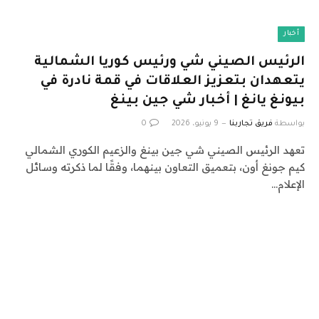
أخبار
الرئيس الصيني شي ورئيس كوريا الشمالية
يتعهدان بتعزيز العلاقات في قمة نادرة في
بيونغ يانغ | أخبار شي جين بينغ
بواسطة
فريق تجاربنا
9 يونيو، 2026
0
تعهد الرئيس الصيني شي جين بينغ والزعيم الكوري الشمالي
كيم جونغ أون، بتعميق التعاون بينهما، وفقًا لما ذكرته وسائل
الإعلام…