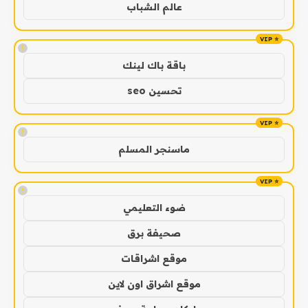
عالم الشباب
!
باقة باك لينك
تحسين seo
!
ماسنجر المسلم
!
ضوء التعليمي
صحيفة برق
موقع اشراقات
موقع اشراق اون لاين