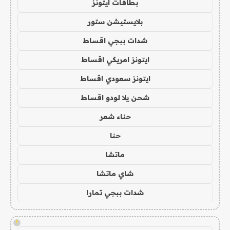
بطاقات ايتونز
بلايستيشن ستور
شدات ببجي اقساط
ايتونز امريكي اقساط
ايتونز سعودي اقساط
شحن يلا لودو اقساط
حناء شعر
حنا
ماتشا
شاي ماتشا
شدات ببجي تمارا
!