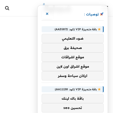
×
توصيات :
باقة متميزة VIP (كود: AA35872):
ضوء التعليمي
صحيفة برق
موقع اشراقات
موقع اشراق اون لاين
اركان سياحة وسفر
باقة متميزة VIP (كود: AA11138):
باقة باك لينك
تحسين seo