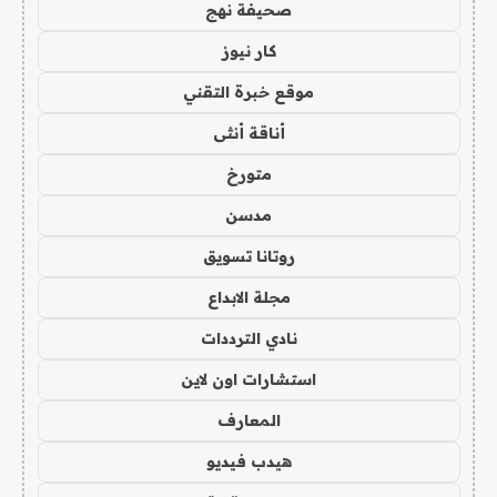
صحيفة نهج
كار نيوز
موقع خبرة التقني
أناقة أنثى
متورخ
مدسن
روتانا تسويق
مجلة الابداع
نادي الترددات
استشارات اون لاين
المعارف
هيدب فيديو