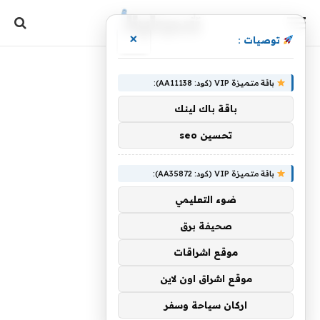
×
توصيات :
باقة متميزة VIP (كود: AA11138):
باقة باك لينك
تحسين seo
باقة متميزة VIP (كود: AA35872):
ضوء التعليمي
صحيفة برق
موقع اشراقات
موقع اشراق اون لاين
اركان سياحة وسفر