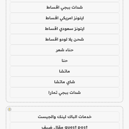
شدات ببجي اقساط
ايتونز امريكي اقساط
ايتونز سعودي اقساط
شحن يلا لودو اقساط
حناء شعر
حنا
ماتشا
شاي ماتشا
شدات ببجي تمارا
!
خدمات الباك لينك والجيست
guest post مقال ضيف