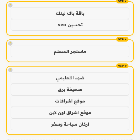
!
باقة باك لينك
تحسين seo
!
ماسنجر المسلم
!
ضوء التعليمي
صحيفة برق
موقع اشراقات
موقع اشراق اون لاين
اركان سياحة وسفر