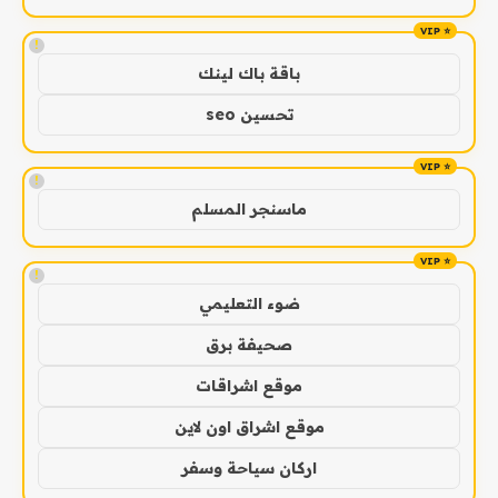
!
باقة باك لينك
تحسين seo
!
ماسنجر المسلم
!
ضوء التعليمي
صحيفة برق
موقع اشراقات
موقع اشراق اون لاين
اركان سياحة وسفر