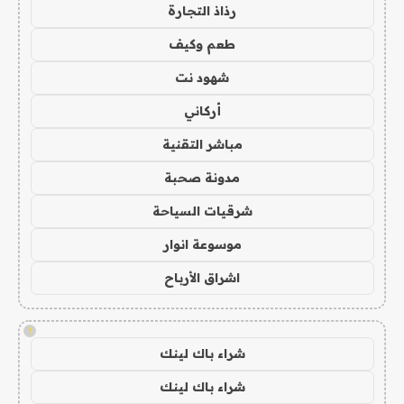
رذاذ التجارة
طعم وكيف
شهود نت
أركاني
مباشر التقنية
مدونة صحبة
شرقيات السياحة
موسوعة انوار
اشراق الأرباح
!
شراء باك لينك
شراء باك لينك