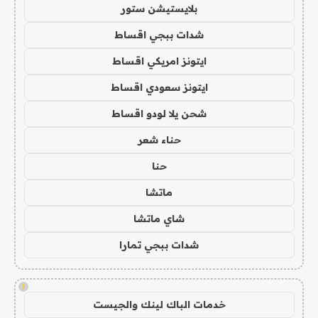
بلايستيشن ستور
شدات ببجي اقساط
ايتونز امريكي اقساط
ايتونز سعودي اقساط
شحن يلا لودو اقساط
حناء شعر
حنا
ماتشا
شاي ماتشا
شدات ببجي تمارا
!
خدمات الباك لينك والجيست