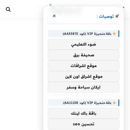
×
توصيات :
باقة متميزة VIP (كود: AA35872):
ضوء التعليمي
صحيفة برق
موقع اشراقات
موقع اشراق اون لاين
اركان سياحة وسفر
باقة متميزة VIP (كود: AA11138):
باقة باك لينك
تحسين seo