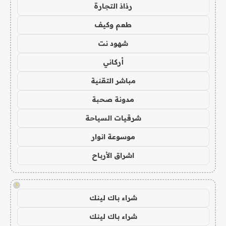
رذاذ التجارة
طعم وكيف
شهود نت
أركاني
مباشر التقنية
مدونة صحبة
شرقيات السياحة
موسوعة انوار
اشراق الأرباح
!
شراء باك لينك
شراء باك لينك