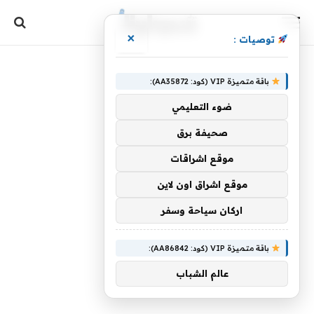
×
توصيات :
باقة متميزة VIP (كود: AA35872):
ضوء التعليمي
صحيفة برق
موقع اشراقات
موقع اشراق اون لاين
اركان سياحة وسفر
باقة متميزة VIP (كود: AA86842):
عالم الشباب