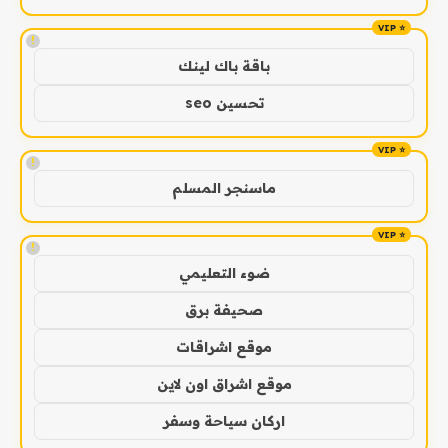
!
باقة باك لينك
تحسين seo
!
ماسنجر المسلم
!
ضوء التعليمي
صحيفة برق
موقع اشراقات
موقع اشراق اون لاين
اركان سياحة وسفر