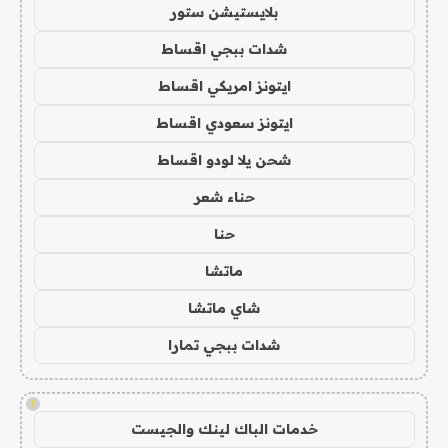
بلايستيشن ستور
شدات ببجي اقساط
ايتونز امريكي اقساط
ايتونز سعودي اقساط
شحن يلا لودو اقساط
حناء شعر
حنا
ماتشا
شاي ماتشا
شدات ببجي تمارا
!
خدمات الباك لينك والجيست