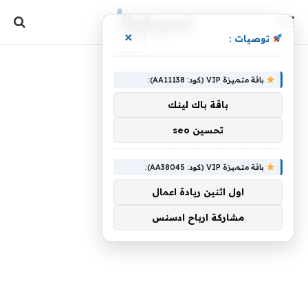
×
توصيات :
باقة متميزة VIP (كود: AA11138):
باقة باك لينك
تحسين seo
باقة متميزة VIP (كود: AA38045):
اول اثنين ريادة اعمال
مشاركة ارباح ادسنس