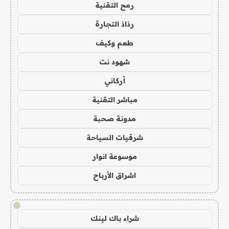
رمح التقنية
رذاذ التجارة
طعم وكيف
شهود نت
أركاني
مباشر التقنية
مدونة صحبة
شرقيات السياحة
موسوعة انوار
اشراق الأرباح
!
شراء باك لينك