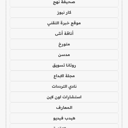
صحيفة نهج
كار نيوز
موقع خبرة التقني
أناقة أنثى
متورخ
مدسن
روتانا تسويق
مجلة الابداع
نادي الترددات
استشارات اون لاين
المعارف
هيدب فيديو