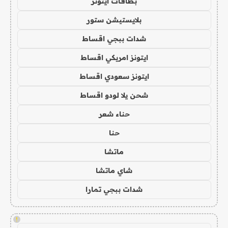
بطاقات ايتونز
بلايستيشن ستور
شدات ببجي اقساط
ايتونز امريكي اقساط
ايتونز سعودي اقساط
شحن يلا لودو اقساط
حناء شعر
حنا
ماتشا
شاي ماتشا
شدات ببجي تمارا
!