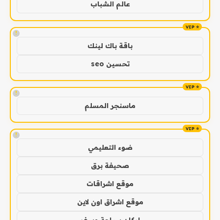
عالم الشباب
!
باقة باك لينك
تحسين seo
!
ماسنجر المسلم
!
ضوء التعليمي
صحيفة برق
موقع اشراقات
موقع اشراق اون لاين
اركان سياحة وسفر