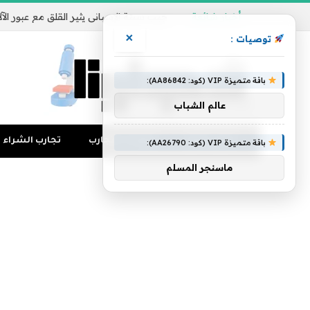
أخبار شائعة
×
توصيات :
باقة متميزة VIP (كود: AA86842):
عالم الشباب
تجارب المال
منوعات التجارب
تجارب الشراء
باقة متميزة VIP (كود: AA26790):
ماسنجر المسلم