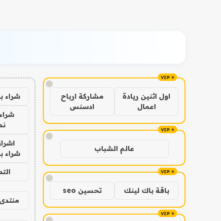
!
شراء ب
اول اثنين ريادة
مشاركة ارباح
اعمال
ادسنس
شراء 
نص
!
اشراق
عالم الشباب
شراء با
الت
!
باقة باك لينك
تحسين seo
منتدى 
!