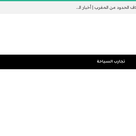
جيب سبتة الإسباني يثير القلق مع عبور الآلاف الحدود من المغرب | أخبار الهجرة
تجارب السياحة