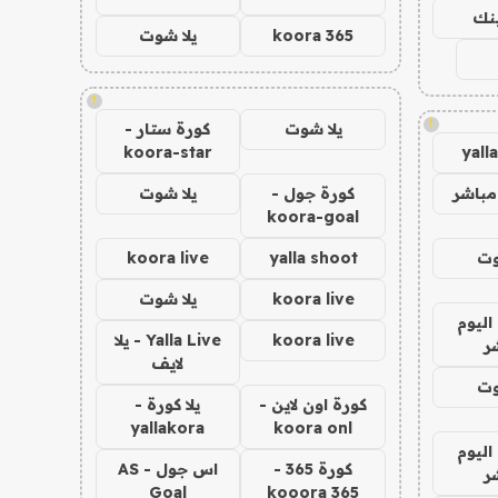
ينك
koora 365
يلا شوت
!
!
يلا شوت
كورة ستار -
koora-star
yall
مباشر
كورة جول -
يلا شوت
koora-goal
وت
yalla shoot
koora live
koora live
يلا شوت
اليوم
koora live
Yalla Live - يلا
ر
لايف
وت
كورة اون لاين -
يلا كورة -
yallakora
koora onl
اليوم
كورة 365 -
اس جول - AS
ر
Goal
kooora 365