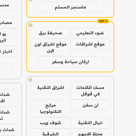
مدس
ماسنجر المسلم
مصادر 
!
ضوء التعليمي
صحيفة برق
يو 
الر
موقع اشراقات
موقع اشراق اون
لاين
اخبار 24 ساعة
اركان سياحة وسفر
!
مسك الكلمات
اشراق التقنية
في قوقل
شدات
اق
ان سفن
مرابع
التكنولوجيا
شدات
تم
خيال التقنية
شوف ويب
شدات بب
مجلة الاسهم
الشرقية