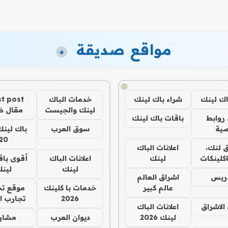
مواقع صديقة
+
!
اك لينك
شراء باك لينك
خدمات الباك
t post
لينك والجيست
مقال 
روابط
باقات باك لينك
ية
سوق العرب
باك لينك
20
 لنك،
اعلانات الباك
كلينكات
لينك
اعلانات الباك
أقوى باق
لينك
لين
دريس
اشراق العالم
عالم كبير
خدمات با كلينك
موقع تج
2026
تجارب ا
الاشراق
اعلانات الباك
لينك 2026
ديوان العرب
مشار