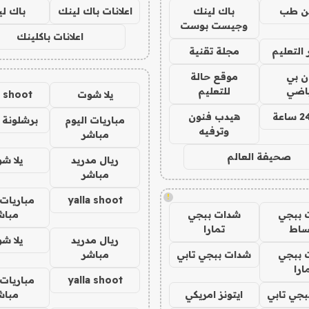
ن طب
باك لينك
اعلانات باك لينك
باك ل
وجيست بوست
اعلانات باكلينك
التعليم
مجلة تقنية
ان بي
موقع حالة
ياضي
للتعليم
يلا شوت
a shoot
هيدب فنون
مباريات اليوم
برشلونة 
وترفيه
مباشر
صحيفة العالم
ريال مدريد
يلا ش
مباشر
!
yalla shoot
مباريات 
 ببجي
شدات ببجي
مباش
ساط
تمارا
ريال مدريد
يلا ش
 ببجي
شدات ببجي تابي
مباشر
ارا
yalla shoot
مباريات 
جي تابي
ايتونز امريكي
مباش