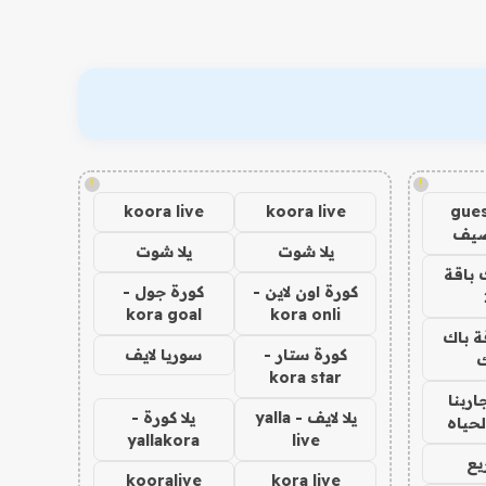
!
!
koora live
koora live
gues
ضيف
يلا شوت
يلا شوت
 باقة
كورة اون لاين -
كورة جول -
kora goal
kora onli
ة باك
كورة ستار -
سوريا لايف
ك
kora star
اربنا
يلا لايف - yalla
يلا كورة -
لحياه
yallakora
live
يع
kooralive
kora live