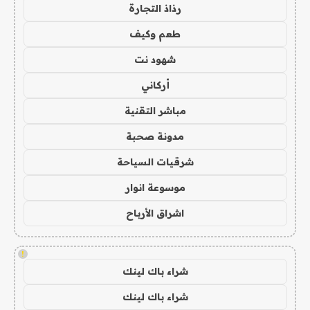
رذاذ التجارة
طعم وكيف
شهود نت
أركاني
مباشر التقنية
مدونة صحبة
شرقيات السياحة
موسوعة انوار
اشراق الأرباح
!
شراء باك لينك
شراء باك لينك