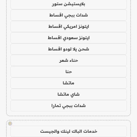
بلايستيشن ستور
شدات ببجي اقساط
ايتونز امريكي اقساط
ايتونز سعودي اقساط
شحن يلا لودو اقساط
حناء شعر
حنا
ماتشا
شاي ماتشا
شدات ببجي تمارا
!
خدمات الباك لينك والجيست