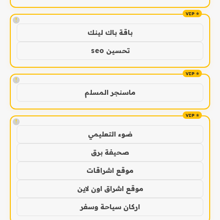
!
باقة باك لينك
تحسين seo
!
ماسنجر المسلم
!
ضوء التعليمي
صحيفة برق
موقع اشراقات
موقع اشراق اون لاين
اركان سياحة وسفر