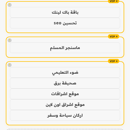
!
باقة باك لينك
تحسين seo
!
ماسنجر المسلم
!
ضوء التعليمي
صحيفة برق
موقع اشراقات
موقع اشراق اون لاين
اركان سياحة وسفر