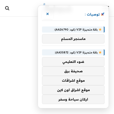
×
توصيات :
باقة متميزة VIP (كود: AA26790):
ماسنجر المسلم
باقة متميزة VIP (كود: AA35872):
ضوء التعليمي
صحيفة برق
موقع اشراقات
موقع اشراق اون لاين
اركان سياحة وسفر