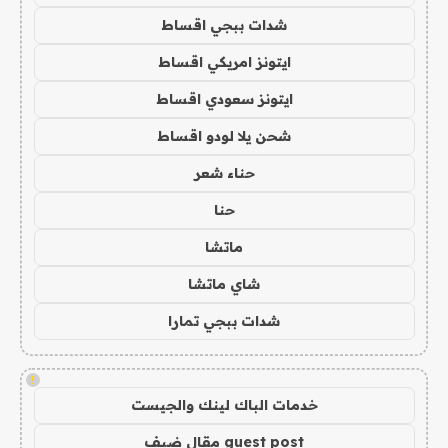
شدات ببجي اقساط
ايتونز امريكي اقساط
ايتونز سعودي اقساط
شحن يلا لودو اقساط
حناء شعر
حنا
ماتشا
شاي ماتشا
شدات ببجي تمارا
!
خدمات الباك لينك والجيست
guest post مقال ضيف