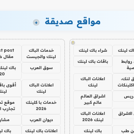
مواقع صديقة
+
!
اك لينك
شراء باك لينك
خدمات الباك
t post
لينك والجيست
مقال 
روابط
باقات باك لينك
ية
سوق العرب
باك لينك
20
 لنك،
اعلانات الباك
كلينكات
لينك
اعلانات الباك
أقوى باق
لينك
لين
دريس
اشراق العالم
عالم كبير
خدمات با كلينك
موقع تج
2026
تجارب ا
الاشراق
اعلانات الباك
لينك 2026
ديوان العرب
مشار
ن طب
باك لينك
اعلانات باك لينك
باك ل