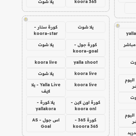
koora 365
يلا شوت
!
!
يلا شوت
كورة ستار -
koora-star
yall
مباشر
كورة جول -
يلا شوت
koora-goal
وت
yalla shoot
koora live
koora live
يلا شوت
اليوم
koora live
Yalla Live - يلا
ر
لايف
وت
كورة اون لاين -
يلا كورة -
yallakora
koora onl
اليوم
كورة 365 -
اس جول - AS
ر
Goal
kooora 365
دريد