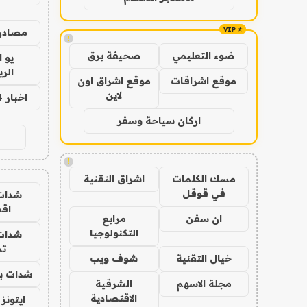
مصادر 
!
ضوء التعليمي
صحيفة برق
يو 
الر
موقع اشراقات
موقع اشراق اون
لاين
اخبار 24 ساعة
اركان سياحة وسفر
!
مسك الكلمات
اشراق التقنية
في قوقل
شدات
اق
ان سفن
مرابع
التكنولوجيا
شدات
تم
خيال التقنية
شوف ويب
شدات بب
مجلة الاسهم
الشرقية
الاقتصادية
ايتونز