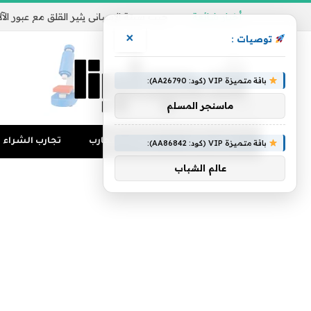
أخبار شائعة
×
توصيات :
باقة متميزة VIP (كود: AA26790):
ماسنجر المسلم
تجارب المال
منوعات التجارب
تجارب الشراء
باقة متميزة VIP (كود: AA86842):
عالم الشباب