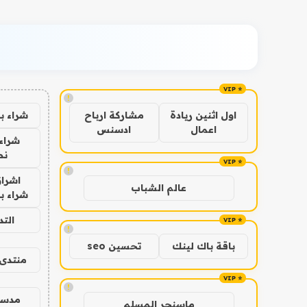
!
شراء ب
اول اثنين ريادة
مشاركة ارباح
اعمال
ادسنس
شراء 
نص
!
اشراق
عالم الشباب
شراء با
الت
!
باقة باك لينك
تحسين seo
منتدى 
!
مدس
ماسنجر المسلم