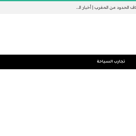
جيب سبتة الإسباني يثير القلق مع عبور الآلاف الحدود من المغرب | أخبار الهجرة
تجارب السياحة