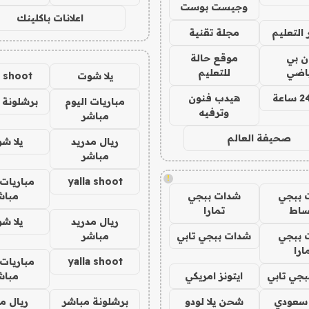
وجيست بوست
اعلانات باكلينك
التعليم
مجلة تقنية
ان بي
موقع حالة
ياضي
للتعليم
يلا شوت
a shoot
هيدب فنون
مباريات اليوم
برشلونة 
وترفيه
مباشر
صحيفة العالم
ريال مدريد
يلا ش
مباشر
!
yalla shoot
مباريات 
 ببجي
شدات ببجي
مباش
ساط
تمارا
ريال مدريد
يلا ش
 ببجي
شدات ببجي تابي
مباشر
ارا
yalla shoot
مباريات 
جي تابي
ايتونز امريكي
مباش
 سعودي
شحن يلا لودو
برشلونة مباشر
ريال م