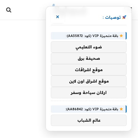
×
توصيات :
باقة متميزة VIP (كود: AA35872):
ضوء التعليمي
صحيفة برق
موقع اشراقات
موقع اشراق اون لاين
اركان سياحة وسفر
باقة متميزة VIP (كود: AA86842):
عالم الشباب