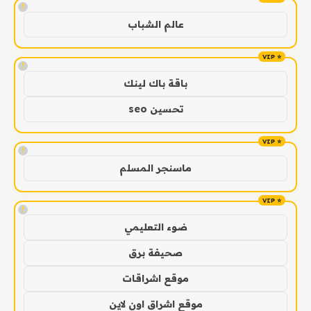
!
عالم الشباب
!
باقة باك لينك
تحسين seo
!
ماسنجر المسلم
!
ضوء التعليمي
صحيفة برق
موقع اشراقات
موقع اشراق اون لاين