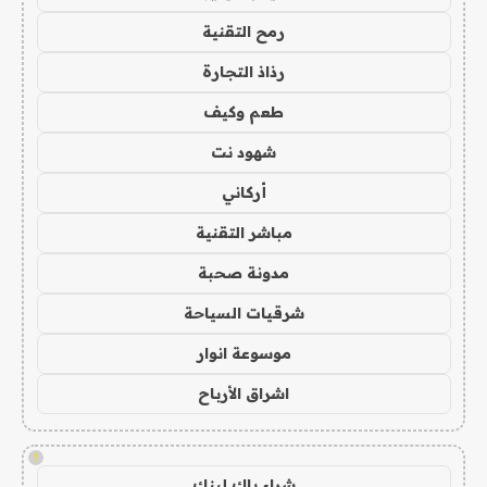
رمح التقنية
رذاذ التجارة
طعم وكيف
شهود نت
أركاني
مباشر التقنية
مدونة صحبة
شرقيات السياحة
موسوعة انوار
اشراق الأرباح
!
شراء باك لينك