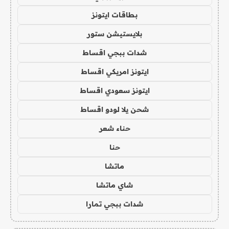
بطاقات ايتونز
بلايستيشن ستور
شدات ببجي اقساط
ايتونز امريكي اقساط
ايتونز سعودي اقساط
شحن يلا لودو اقساط
حناء شعر
حنا
ماتشا
شاي ماتشا
شدات ببجي تمارا