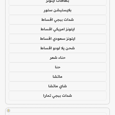
بطاقات ايتونز
بلايستيشن ستور
شدات ببجي اقساط
ايتونز امريكي اقساط
ايتونز سعودي اقساط
شحن يلا لودو اقساط
حناء شعر
حنا
ماتشا
شاي ماتشا
شدات ببجي تمارا
!