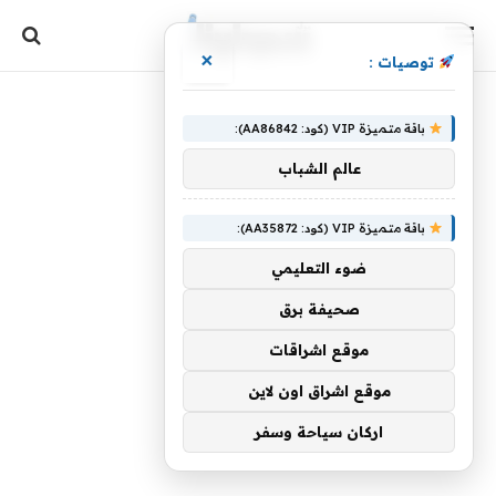
×
توصيات :
باقة متميزة VIP (كود: AA86842):
عالم الشباب
باقة متميزة VIP (كود: AA35872):
ضوء التعليمي
صحيفة برق
موقع اشراقات
موقع اشراق اون لاين
اركان سياحة وسفر