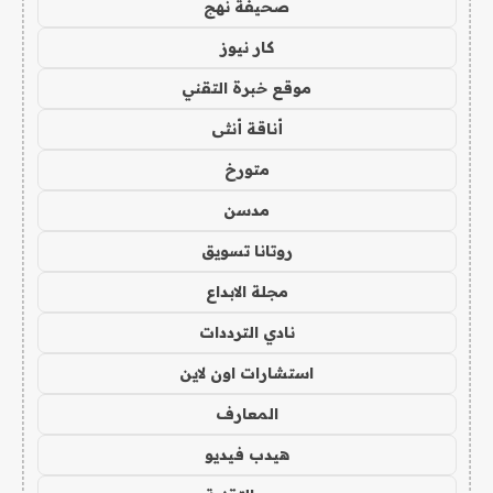
صحيفة نهج
كار نيوز
موقع خبرة التقني
أناقة أنثى
متورخ
مدسن
روتانا تسويق
مجلة الابداع
نادي الترددات
استشارات اون لاين
المعارف
هيدب فيديو