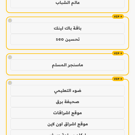
عالم الشباب
!
باقة باك لينك
تحسين seo
!
ماسنجر المسلم
!
ضوء التعليمي
صحيفة برق
موقع اشراقات
موقع اشراق اون لاين
اركان سياحة وسفر