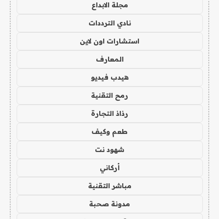
مجلة الابداع
نادي الترددات
استشارات اون لاين
المعارف
هيدب فيديو
رمح التقنية
رذاذ التجارة
طعم وكيف
شهود نت
أركاني
مباشر التقنية
مدونة صحبة