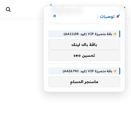
×
توصيات :
باقة متميزة VIP (كود: AA11138):
باقة باك لينك
تحسين seo
باقة متميزة VIP (كود: AA26790):
ماسنجر المسلم