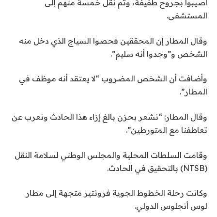
3
ق
أصيبوا بجروح طفيفة، وتم نقل خمسة منهم إلى
ا
ع
المستشفى.
ئ
ن
ا
م
وقال المطار إن المحققين فحصوا السياج الذي دخل منه
ة
ص
الشخص و”وجدوا أنه سليم”.
ر
وأضافت أن الشخص المضروب “لا يعتقد أنه موظف في
المطار”.
وقال المطار: “نشعر بحزن بالغ إزاء هذا الحادث ونعرب عن
تعاطفنا مع المتورطين”.
وقامت السلطات المحلية والمجلس الوطني لسلامة النقل
(NTSB) بالتحقيق في الحادث.
وكانت رحلة الخطوط الجوية فرونتير متجهة إلى مطار
لوس أنجلوس الدولي.