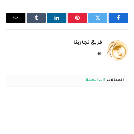
فيسبوك
تويتر
بينتيريست
لينكدإن
Tumblr
البريد
الإلكترو
فريق تجاربنا
موقع
الويب
المقالات
ذات الصلة