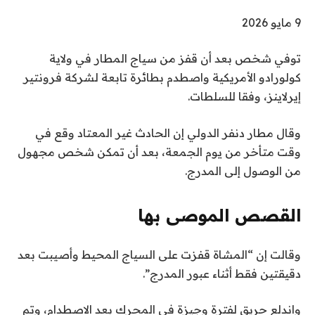
نُ
9 مايو 2026
ش
توفي شخص بعد أن قفز من سياج المطار في ولاية
ر
كولورادو الأمريكية واصطدم بطائرة تابعة لشركة فرونتير
ت
إيرلاينز، وفقا للسلطات.
ف
ي
وقال مطار دنفر الدولي إن الحادث غير المعتاد وقع في
9
وقت متأخر من يوم الجمعة، بعد أن تمكن شخص مجهول
م
من الوصول إلى المدرج.
ا
ي
و
القصص الموصى بها
2
ن
ق
0
وقالت إن “المشاة قفزت على السياج المحيط وأصيبت بعد
ا
ه
2
دقيقتين فقط أثناء عبور المدرج”.
ئ
ا
6
ي
م
واندلع حريق لفترة وجيزة في المحرك بعد الاصطدام، وتم