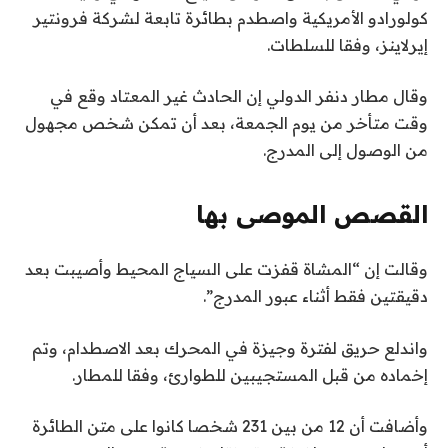
كولورادو الأمريكية واصطدم بطائرة تابعة لشركة فرونتير
ت
إيرلاينز، وفقا للسلطات.
ف
ي
وقال مطار دنفر الدولي إن الحادث غير المعتاد وقع في
9
وقت متأخر من يوم الجمعة، بعد أن تمكن شخص مجهول
م
من الوصول إلى المدرج.
ا
ي
و
القصص الموصى بها
2
ن
ق
0
وقالت إن “المشاة قفزت على السياج المحيط وأصيبت بعد
ا
ه
2
دقيقتين فقط أثناء عبور المدرج”.
ئ
ا
6
ي
م
واندلع حريق لفترة وجيزة في المحرك بعد الاصطدام، وتم
ة
ة
إخماده من قبل المستجيبين للطوارئ، وفقا للمطار.
ا
م
ل
ن
وأضافت أن 12 من بين 231 شخصا كانوا على متن الطائرة