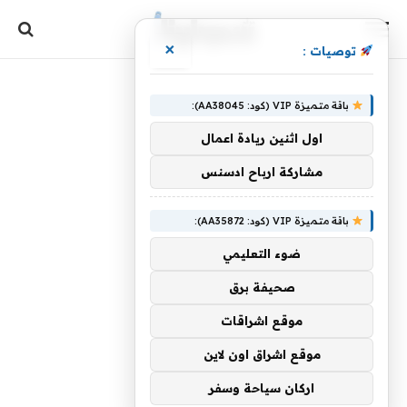
×
توصيات :
باقة متميزة VIP (كود: AA38045):
اول اثنين ريادة اعمال
مشاركة ارباح ادسنس
باقة متميزة VIP (كود: AA35872):
ضوء التعليمي
صحيفة برق
موقع اشراقات
موقع اشراق اون لاين
اركان سياحة وسفر