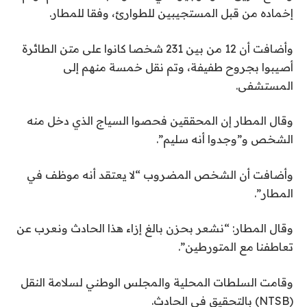
ة
ة
إخماده من قبل المستجيبين للطوارئ، وفقا للمطار.
ا
م
ل
ن
وأضافت أن 12 من بين 231 شخصا كانوا على متن الطائرة
3
ق
أصيبوا بجروح طفيفة، وتم نقل خمسة منهم إلى
ا
ع
المستشفى.
ئ
ن
ا
م
وقال المطار إن المحققين فحصوا السياج الذي دخل منه
ة
ص
الشخص و”وجدوا أنه سليم”.
ر
وأضافت أن الشخص المضروب “لا يعتقد أنه موظف في
المطار”.
وقال المطار: “نشعر بحزن بالغ إزاء هذا الحادث ونعرب عن
تعاطفنا مع المتورطين”.
وقامت السلطات المحلية والمجلس الوطني لسلامة النقل
(NTSB) بالتحقيق في الحادث.