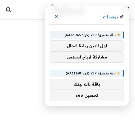
×
توصيات :
باقة متميزة VIP (كود: AA38045):
اول اثنين ريادة اعمال
مشاركة ارباح ادسنس
باقة متميزة VIP (كود: AA11138):
باقة باك لينك
تحسين seo