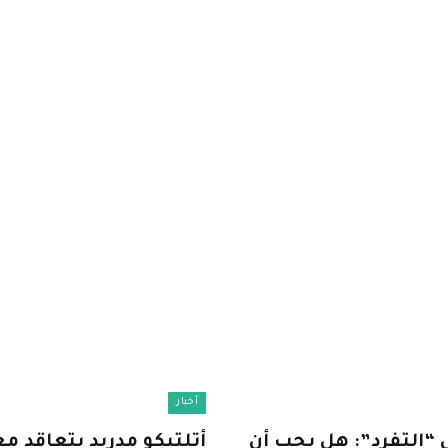
أخبار
 “التفرد”: هل يجب أن
أتلتيكو مدريد يتعاقد م