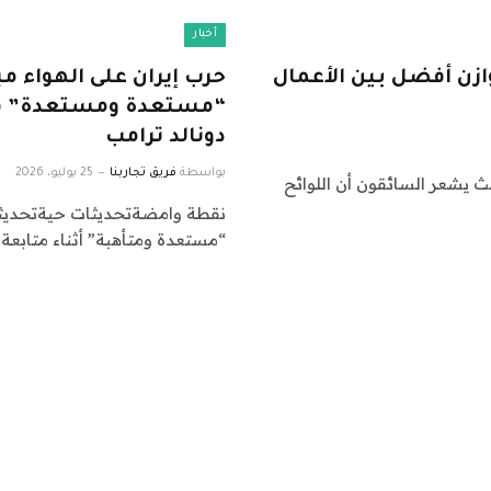
أخبار
وازن أفضل بين الأعمال
حرب إيران على الهواء مب
“مستعدة ومستعدة” في س
دونالد ترامب
بواسطة
فريق تجاربنا
25 يوليو، 2026
 يشعر السائقون أن اللوائح
نقطة وامضةتحديثات حيةتحديثات 
“مستعدة ومتأهبة” أثناء متابعة