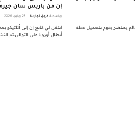
إن من باريس سان جيرمان
بواسطة
فريق تجاربنا
25 يوليو، 2026
ريكي Transcendence لعام 2014 قصة عالم يحتضر يقوم بتحميل عقله
انتقل لي كانج إن إلى أتلتيكو 
أبطال أوروبا على التوالي.تم النش