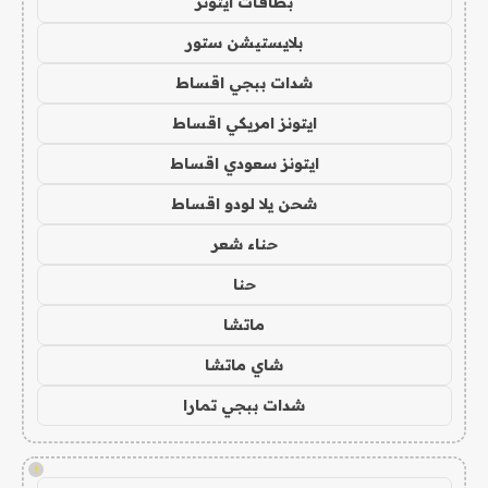
بطاقات ايتونز
بلايستيشن ستور
شدات ببجي اقساط
ايتونز امريكي اقساط
ايتونز سعودي اقساط
شحن يلا لودو اقساط
حناء شعر
حنا
ماتشا
شاي ماتشا
شدات ببجي تمارا
!