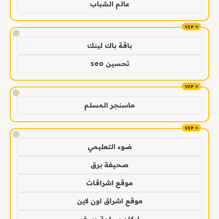
عالم الشباب
!
باقة باك لينك
تحسين seo
!
ماسنجر المسلم
!
ضوء التعليمي
صحيفة برق
موقع اشراقات
موقع اشراق اون لاين
اركان سياحة وسفر