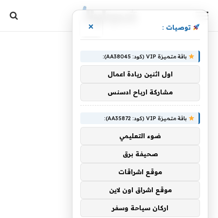
×
توصيات :
باقة متميزة VIP (كود: AA38045):
اول اثنين ريادة اعمال
مشاركة ارباح ادسنس
باقة متميزة VIP (كود: AA35872):
ضوء التعليمي
صحيفة برق
موقع اشراقات
موقع اشراق اون لاين
اركان سياحة وسفر