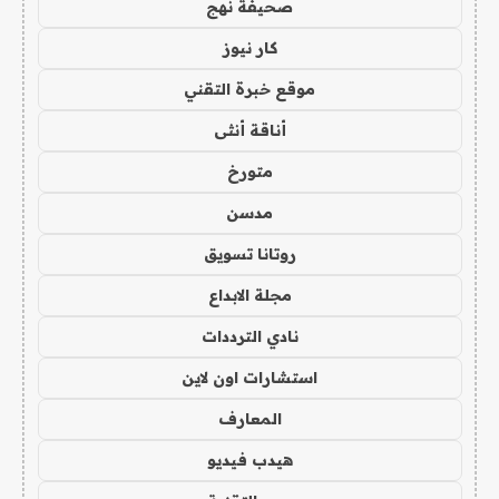
صحيفة نهج
كار نيوز
موقع خبرة التقني
أناقة أنثى
متورخ
مدسن
روتانا تسويق
مجلة الابداع
نادي الترددات
استشارات اون لاين
المعارف
هيدب فيديو