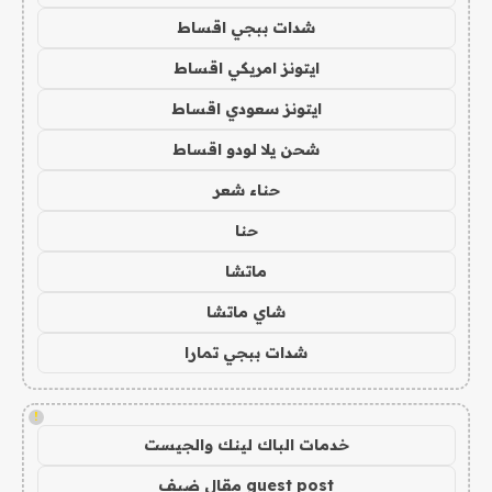
شدات ببجي اقساط
ايتونز امريكي اقساط
ايتونز سعودي اقساط
شحن يلا لودو اقساط
حناء شعر
حنا
ماتشا
شاي ماتشا
شدات ببجي تمارا
!
خدمات الباك لينك والجيست
guest post مقال ضيف