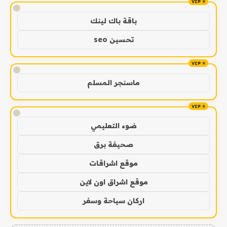
!
باقة باك لينك
تحسين seo
!
ماسنجر المسلم
!
ضوء التعليمي
صحيفة برق
موقع اشراقات
موقع اشراق اون لاين
اركان سياحة وسفر