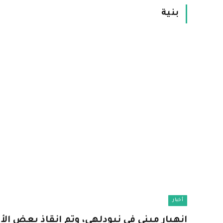
بنية
أخبار
انهيار مبنى في نيودلهي، وتم إنقاذ بعض 