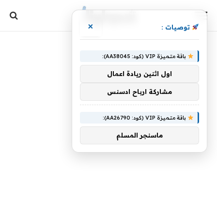
×
توصيات :
باقة متميزة VIP (كود: AA38045):
اول اثنين ريادة اعمال
مشاركة ارباح ادسنس
باقة متميزة VIP (كود: AA26790):
ماسنجر المسلم