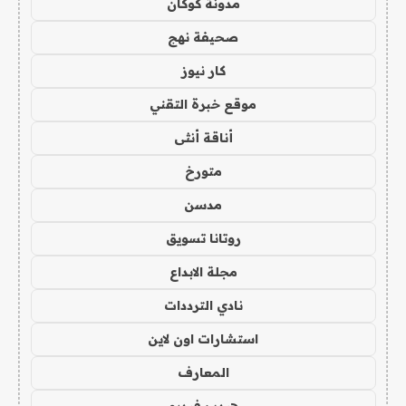
مدونة كوكان
صحيفة نهج
كار نيوز
موقع خبرة التقني
أناقة أنثى
متورخ
مدسن
روتانا تسويق
مجلة الابداع
نادي الترددات
استشارات اون لاين
المعارف