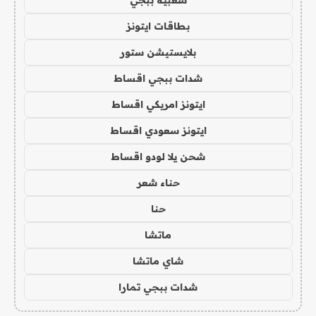
شعبية ببجي
بطاقات ايتونز
بلايستيشن ستور
شدات ببجي اقساط
ايتونز امريكي اقساط
ايتونز سعودي اقساط
شحن يلا لودو اقساط
حناء شعر
حنا
ماتشا
شاي ماتشا
شدات ببجي تمارا