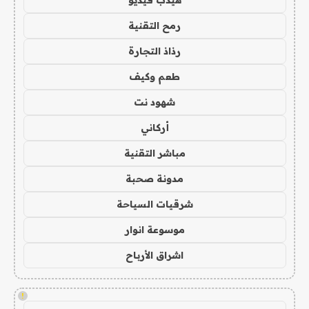
هيدب فيديو
رمح التقنية
رذاذ التجارة
طعم وكيف
شهود نت
أركاني
مباشر التقنية
مدونة صحبة
شرقيات السياحة
موسوعة انوار
اشراق الأرباح
!