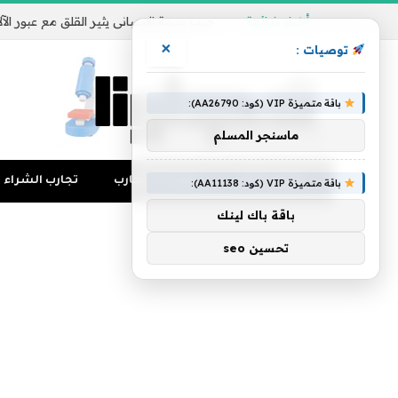
أخبار شائعة
×
توصيات :
باقة متميزة VIP (كود: AA26790):
ماسنجر المسلم
تجارب المال
منوعات التجارب
تجارب الشراء
باقة متميزة VIP (كود: AA11138):
باقة باك لينك
تحسين seo