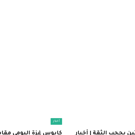
أخبار
د فشل تصويتين بحجب الثقة | أخبار
كابوس غزة اليومي مقابل