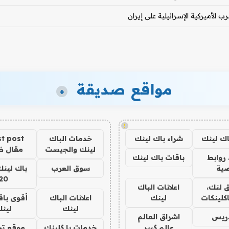
 الأميركية الإسرائيلية على إيران
مواقع صديقة
+
!
اك لينك
شراء باك لينك
خدمات الباك
t post
لينك والجيست
مقال 
روابط
باقات باك لينك
ية
سوق العرب
باك لينك
20
 لنك،
اعلانات الباك
كلينكات
لينك
اعلانات الباك
أقوى باق
لينك
لين
دريس
اشراق العالم
عالم كبير
خدمات با كلينك
موقع تج