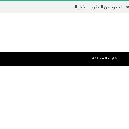
جيب سبتة الإسباني يثير القلق مع عبور الآلاف الحدود من المغرب | أخبار الهجرة
تجارب السياحة