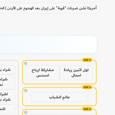
أمريكا تشن ضربات “قوية” على إيران بعد الهجوم على الأردن | الحرب
!
شراء ب
اول اثنين ريادة
مشاركة ارباح
اعمال
ادسنس
شراء 
نص
!
اشراق
عالم الشباب
شراء با
الت
!