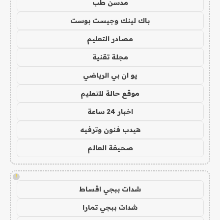
مدسن طب
باك لينك وجيست بوست
مصادر التعليم
مجلة تقنية
يو ان بي الرياضي
موقع حالة للتعليم
اخبار 24 ساعة
هيدب فنون وترفيه
صحيفة العالم
!
شدات ببجي اقساط
شدات ببجي تمارا