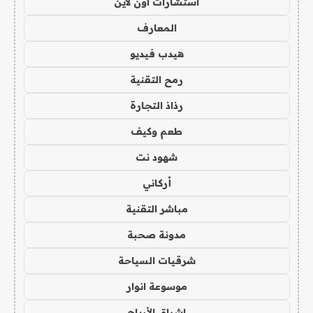
استشارات اون لاين
المعارف
هيدب فيديو
رمح التقنية
رذاذ التجارة
طعم وكيف
شهود نت
أركاني
مباشر التقنية
مدونة صحبة
شرقيات السياحة
موسوعة انوار
اشراق الأرباح