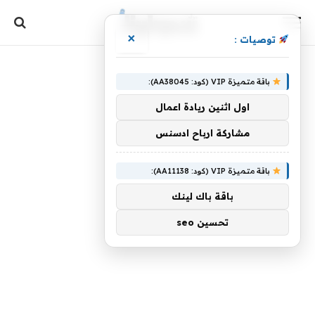
×
توصيات :
باقة متميزة VIP (كود: AA38045):
اول اثنين ريادة اعمال
مشاركة ارباح ادسنس
باقة متميزة VIP (كود: AA11138):
باقة باك لينك
تحسين seo