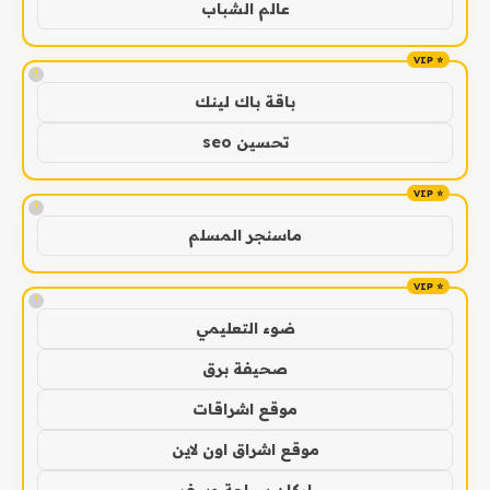
عالم الشباب
!
باقة باك لينك
تحسين seo
!
ماسنجر المسلم
!
ضوء التعليمي
صحيفة برق
موقع اشراقات
موقع اشراق اون لاين
اركان سياحة وسفر