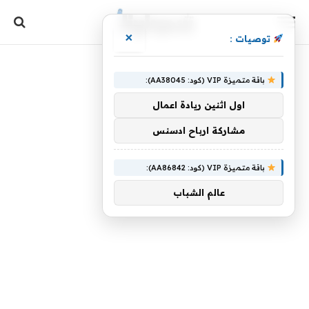
×
توصيات :
باقة متميزة VIP (كود: AA38045):
اول اثنين ريادة اعمال
مشاركة ارباح ادسنس
باقة متميزة VIP (كود: AA86842):
عالم الشباب