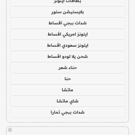
بطاقات ايتونز
بلايستيشن ستور
شدات ببجي اقساط
ايتونز امريكي اقساط
ايتونز سعودي اقساط
شحن يلا لودو اقساط
حناء شعر
حنا
ماتشا
شاي ماتشا
شدات ببجي تمارا
!