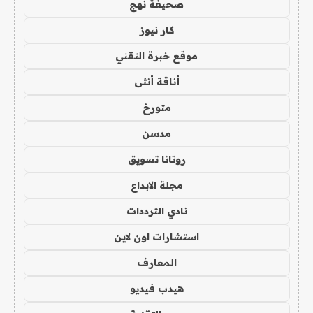
صحيفة نهج
كار نيوز
موقع خبرة التقني
أناقة أنثى
متورخ
مدسن
روتانا تسويق
مجلة الابداع
نادي الترددات
استشارات اون لاين
المعارف
هيدب فيديو