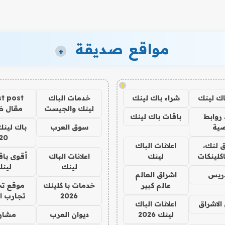
مواقع صديقة
+
!
اك لينك
شراء باك لينك
خدمات الباك
t post
لينك والجيست
مقال 
روابط
باقات باك لينك
ية
سوق العرب
باك لينك
20
 لنك،
اعلانات الباك
كلينكات
لينك
اعلانات الباك
أقوى باق
لينك
لين
دريس
اشراق العالم
عالم كبير
خدمات با كلينك
موقع تج
2026
تجارب ا
الاشراق
اعلانات الباك
لينك 2026
ديوان العرب
مشار