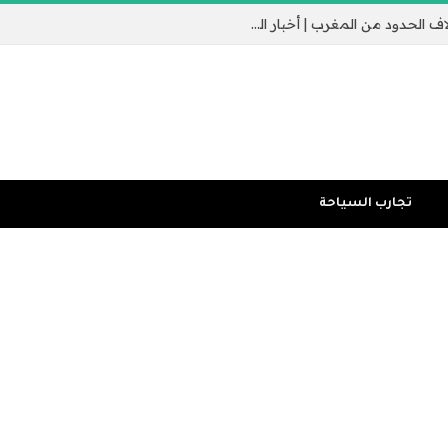
جيب سبتة الإسباني يثير القلق مع عبور الآلاف الحدود من المغرب | أخبار الهجرة
تجارب السياحة