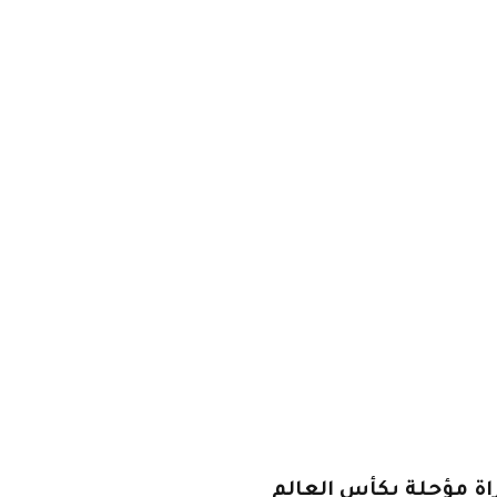
راة مؤجلة بكأس العالم