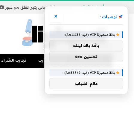
أخبار شائعة
×
توصيات :
باقة متميزة VIP (كود: AA11138):
باقة باك لينك
تحسين seo
تجارب المال
منوعات التجارب
تجارب الشراء
باقة متميزة VIP (كود: AA86842):
عالم الشباب