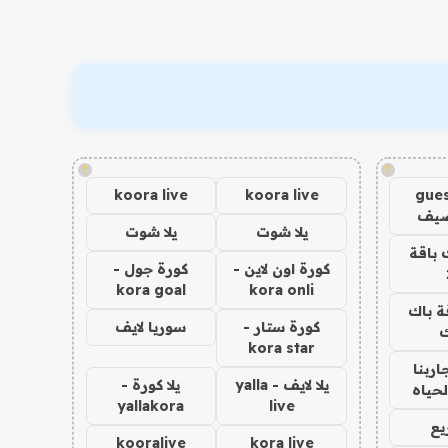
!
!
koora live
koora live
gues
ضيف
يلا شوت
يلا شوت
 باقة
كورة اون لاين -
كورة جول -
kora goal
kora onli
ة باك
كورة ستار -
سوريا لايف
ك
kora star
اربنا
يلا لايف - yalla
يلا كورة -
لحياه
yallakora
live
يع
kooralive
kora live