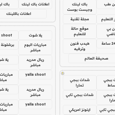
ن طب
باك لينك
اعلانات باك لينك
باك ل
وجيست بوست
اعلانات باكلينك
التعليم
مجلة تقنية
ان بي
موقع حالة
ياضي
للتعليم
يلا شوت
a shoot
هيدب فنون
مباريات اليوم
برشلونة 
وترفيه
مباشر
صحيفة العالم
ريال مدريد
يلا ش
مباشر
!
yalla shoot
مباريات 
 ببجي
شدات ببجي
مباش
ساط
تمارا
ريال مدريد
يلا ش
 ببجي
شدات ببجي تابي
مباشر
ارا
yalla shoot
مباريات 
جي تابي
ايتونز امريكي
مباش