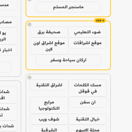
مدس
ماسنجر المسلم
مصادر 
!
ضوء التعليمي
صحيفة برق
يو 
الر
موقع اشراقات
موقع اشراق اون
لاين
اخبار 24 ساعة
اركان سياحة وسفر
!
مسك الكلمات
اشراق التقنية
في قوقل
شدات
اق
ان سفن
مرابع
التكنولوجيا
شدات
تم
خيال التقنية
شوف ويب
شدات بب
مجلة الاسهم
الشرقية