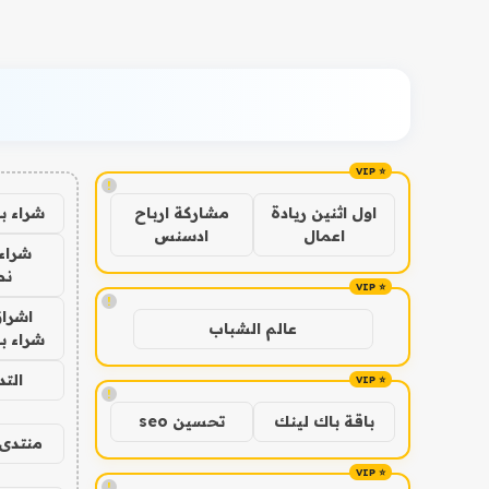
!
شراء ب
اول اثنين ريادة
مشاركة ارباح
اعمال
ادسنس
شراء 
نص
!
اشراق
عالم الشباب
شراء با
الت
!
باقة باك لينك
تحسين seo
منتدى 
!