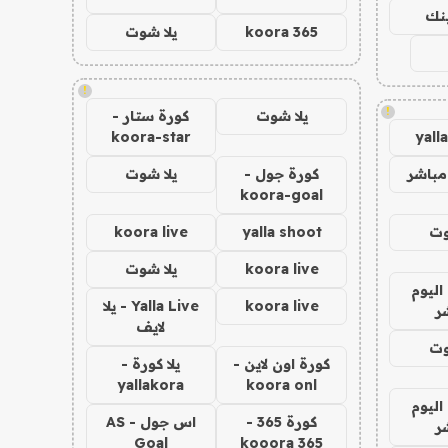
ينك
koora 365
يلا شوت
!
!
يلا شوت
كورة ستار -
koora-star
yall
مباشر
كورة جول -
يلا شوت
koora-goal
وت
yalla shoot
koora live
koora live
يلا شوت
اليوم
koora live
Yalla Live - يلا
ر
لايف
وت
كورة اون لاين -
يلا كورة -
yallakora
koora onl
اليوم
كورة 365 -
اس جول - AS
ر
Goal
kooora 365