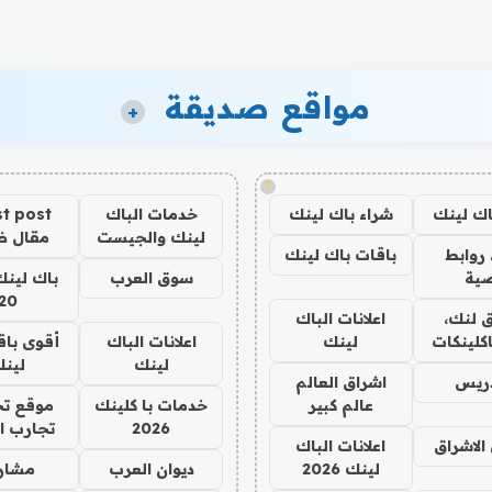
مواقع صديقة
+
!
اك لينك
شراء باك لينك
خدمات الباك
t post
لينك والجيست
مقال 
روابط
باقات باك لينك
ية
سوق العرب
باك لينك
20
 لنك،
اعلانات الباك
كلينكات
لينك
اعلانات الباك
أقوى باق
لينك
لين
دريس
اشراق العالم
عالم كبير
خدمات با كلينك
موقع تج
2026
تجارب ا
الاشراق
اعلانات الباك
لينك 2026
ديوان العرب
مشار