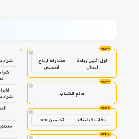
!
شراء ب
اول اثنين ريادة
مشاركة ارباح
اعمال
ادسنس
شراء 
نص
!
اشراق
عالم الشباب
شراء با
الت
!
باقة باك لينك
تحسين seo
منتدى 
!