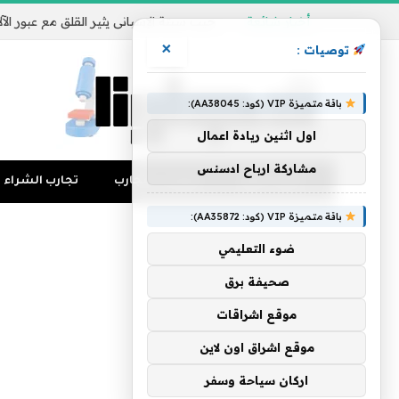
أخبار شائعة
×
توصيات :
باقة متميزة VIP (كود: AA38045):
اول اثنين ريادة اعمال
مشاركة ارباح ادسنس
تجارب المال
منوعات التجارب
تجارب الشراء
باقة متميزة VIP (كود: AA35872):
ضوء التعليمي
صحيفة برق
موقع اشراقات
موقع اشراق اون لاين
اركان سياحة وسفر