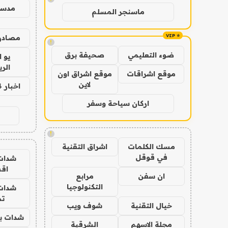
مدس
ماسنجر المسلم
مصادر 
!
ضوء التعليمي
صحيفة برق
يو 
الر
موقع اشراقات
موقع اشراق اون
لاين
اخبار 24 ساعة
اركان سياحة وسفر
!
مسك الكلمات
اشراق التقنية
في قوقل
شدات
اق
ان سفن
مرابع
التكنولوجيا
شدات
تم
خيال التقنية
شوف ويب
شدات بب
مجلة الاسهم
الشرقية