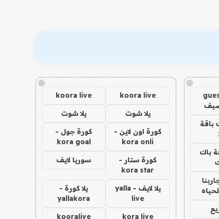
!
!
koora live
koora live
gues
ضيف
يلا شوت
يلا شوت
 باقة
كورة اون لاين -
كورة جول -
kora goal
kora onli
ة باك
كورة ستار -
سوريا لايف
ك
kora star
اربنا
يلا لايف - yalla
يلا كورة -
لحياه
yallakora
live
يع
kooralive
kora live