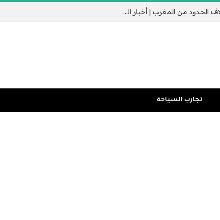
جيب سبتة الإسباني يثير القلق مع عبور الآلاف الحدود من المغرب | أخبار الهجرة
تجارب السياحة