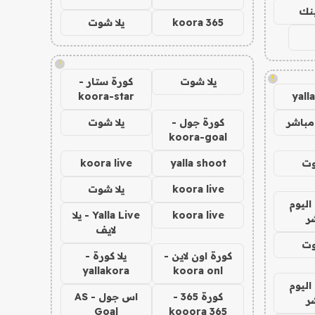
ينك
koora 365
يلا شوت
!
!
يلا شوت
كورة ستار -
koora-star
yall
مباشر
كورة جول -
يلا شوت
koora-goal
وت
yalla shoot
koora live
koora live
يلا شوت
اليوم
koora live
Yalla Live - يلا
ر
لايف
وت
كورة اون لاين -
يلا كورة -
yallakora
koora onl
اليوم
كورة 365 -
اس جول - AS
ر
Goal
kooora 365