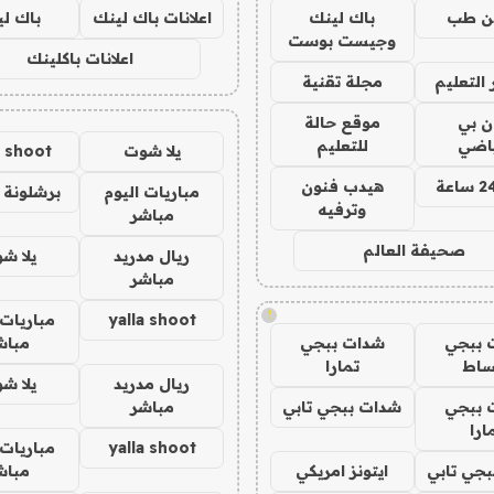
ن طب
باك لينك
اعلانات باك لينك
باك ل
وجيست بوست
اعلانات باكلينك
التعليم
مجلة تقنية
ان بي
موقع حالة
ياضي
للتعليم
يلا شوت
a shoot
هيدب فنون
مباريات اليوم
برشلونة 
وترفيه
مباشر
صحيفة العالم
ريال مدريد
يلا ش
مباشر
!
yalla shoot
مباريات 
 ببجي
شدات ببجي
مباش
ساط
تمارا
ريال مدريد
يلا ش
 ببجي
شدات ببجي تابي
مباشر
ارا
yalla shoot
مباريات 
جي تابي
ايتونز امريكي
مباش