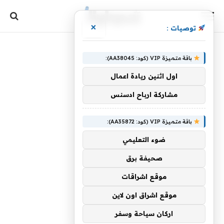
×
توصيات :
باقة متميزة VIP (كود: AA38045):
اول اثنين ريادة اعمال
مشاركة ارباح ادسنس
باقة متميزة VIP (كود: AA35872):
ضوء التعليمي
صحيفة برق
موقع اشراقات
موقع اشراق اون لاين
اركان سياحة وسفر