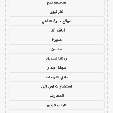
صحيفة نهج
كار نيوز
موقع خبرة التقني
أناقة أنثى
متورخ
مدسن
روتانا تسويق
مجلة الابداع
نادي الترددات
استشارات اون لاين
المعارف
هيدب فيديو