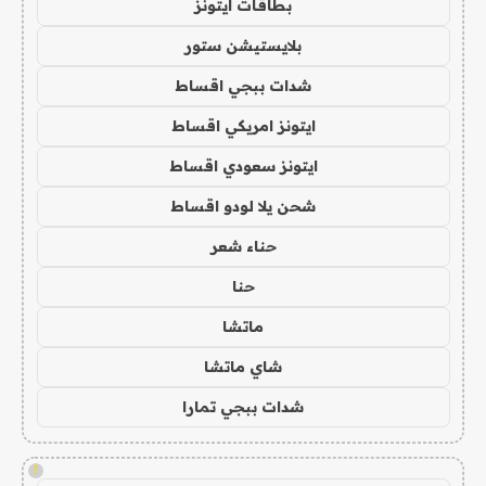
بطاقات ايتونز
بلايستيشن ستور
شدات ببجي اقساط
ايتونز امريكي اقساط
ايتونز سعودي اقساط
شحن يلا لودو اقساط
حناء شعر
حنا
ماتشا
شاي ماتشا
شدات ببجي تمارا
!