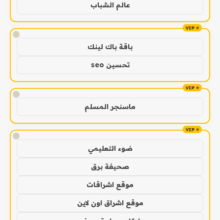
عالم الشباب
!
باقة باك لينك
تحسين seo
!
ماسنجر المسلم
!
ضوء التعليمي
صحيفة برق
موقع اشراقات
موقع اشراق اون لاين