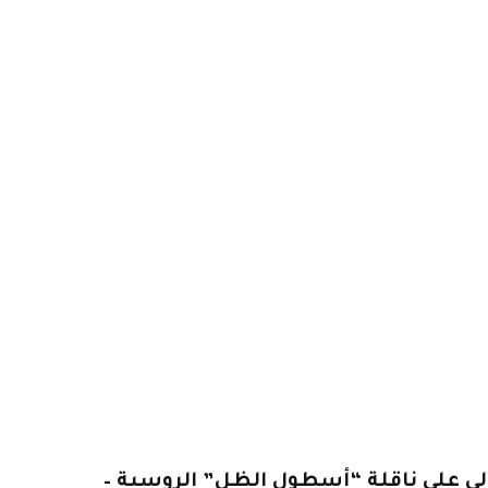
ي على ناقلة “أسطول الظل” الروسية –