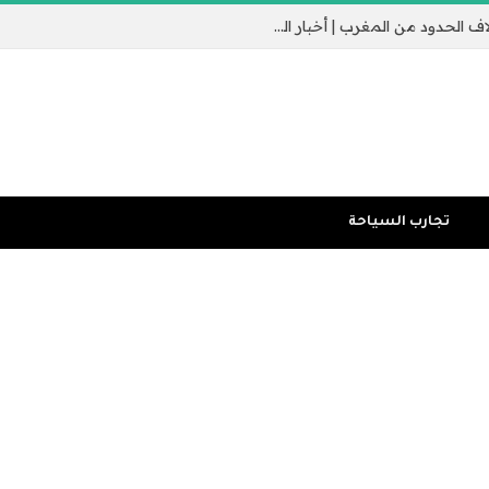
جيب سبتة الإسباني يثير القلق مع عبور الآلاف الحدود من المغرب | أخبار الهجرة
تجارب السياحة