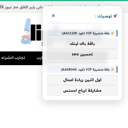
أخبار شائعة
×
توصيات :
باقة متميزة VIP (كود: AA11138):
باقة باك لينك
تحسين seo
تجارب المال
منوعات التجارب
تجارب الشراء
باقة متميزة VIP (كود: AA38045):
اول اثنين ريادة اعمال
مشاركة ارباح ادسنس