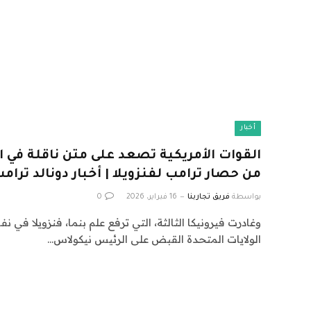
أخبار
القوات الأمريكية تصعد على متن ناقلة في 
من حصار ترامب لفنزويلا | أخبار دونالد ترام
بواسطة
فريق تجاربنا
16 فبراير، 2026
0
وغادرت فيرونيكا الثالثة، التي ترفع علم بنما، فنزويلا في 
الولايات المتحدة القبض على الرئيس نيكولاس…