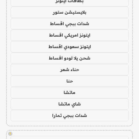
بطاقات ايتونز
بلايستيشن ستور
شدات ببجي اقساط
ايتونز امريكي اقساط
ايتونز سعودي اقساط
شحن يلا لودو اقساط
حناء شعر
حنا
ماتشا
شاي ماتشا
شدات ببجي تمارا
!