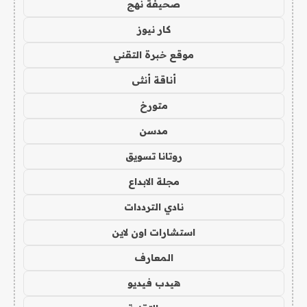
صحيفة نهج
كار نيوز
موقع خبرة التقني
أناقة أنثى
متورخ
مدسن
روتانا تسويق
مجلة الابداع
نادي الترددات
استشارات اون لاين
المعارف
هيدب فيديو