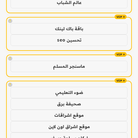
عالم الشباب
!
باقة باك لينك
تحسين seo
!
ماسنجر المسلم
!
ضوء التعليمي
صحيفة برق
موقع اشراقات
موقع اشراق اون لاين
اركان سياحة وسفر