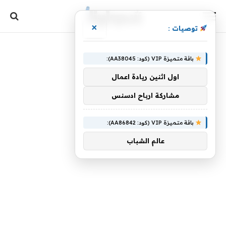
×
توصيات :
باقة متميزة VIP (كود: AA38045):
اول اثنين ريادة اعمال
مشاركة ارباح ادسنس
باقة متميزة VIP (كود: AA86842):
عالم الشباب