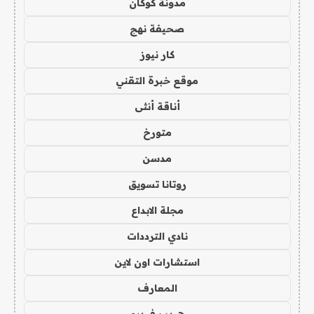
مدونة كوكان
صحيفة نهج
كار نيوز
موقع خبرة التقني
أناقة أنثى
متورخ
مدسن
روتانا تسويق
مجلة الابداع
نادي الترددات
استشارات اون لاين
المعارف