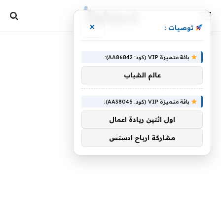
×
توصيات :
باقة متميزة VIP (كود: AA86842):
عالم الشباب
باقة متميزة VIP (كود: AA38045):
اول اثنين ريادة اعمال
مشاركة ارباح ادسنس