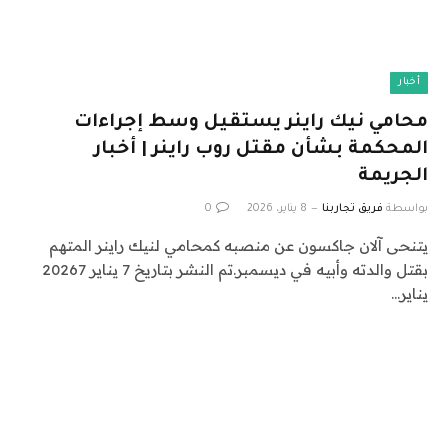
أخبار
محامي نيك راينر يستقيل وسط إجراءات
المحكمة بشأن مقتل روب راينر | أخبار
الجريمة
بواسطة
فريق تجاربنا
8 يناير، 2026
0
يتنحى آلان جاكسون عن منصبه كمحامي لنيك راينر المتهم
بقتل والدته وأبيه في ديسمبر.تم النشر بتاريخ 7 يناير 20267
يناير…