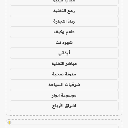
هيدب فيديو
رمح التقنية
رذاذ التجارة
طعم وكيف
شهود نت
أركاني
مباشر التقنية
مدونة صحبة
شرقيات السياحة
موسوعة انوار
اشراق الأرباح
!