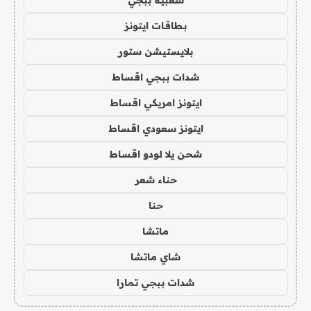
شعبية ببجي
بطاقات ايتونز
بلايستيشن ستور
شدات ببجي اقساط
ايتونز امريكي اقساط
ايتونز سعودي اقساط
شحن يلا لودو اقساط
حناء شعر
حنا
ماتشا
شاي ماتشا
شدات ببجي تمارا