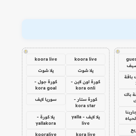
!
!
koora live
koora live
gues
ضيف
يلا شوت
يلا شوت
 باقة
كورة اون لاين -
كورة جول -
kora goal
kora onli
ة باك
كورة ستار -
سوريا لايف
ك
kora star
اربنا
يلا لايف - yalla
يلا كورة -
لحياه
yallakora
live
يع
kooralive
kora live