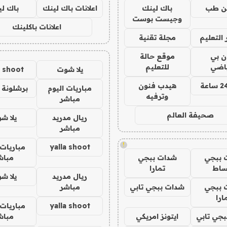
ن طب
باك لينك
اعلانات باك لينك
باك ل
وجيست بوست
اعلانات باكلينك
التعليم
مجلة تقنية
ان بي
موقع حالة
ياضي
للتعليم
يلا شوت
a shoot
هيدب فنون
مباريات اليوم
برشلونة 
وترفيه
مباشر
صحيفة العالم
ريال مدريد
يلا ش
مباشر
!
yalla shoot
مباريات 
 ببجي
شدات ببجي
مباش
ساط
تمارا
ريال مدريد
يلا ش
 ببجي
شدات ببجي تابي
مباشر
ارا
yalla shoot
مباريات 
جي تابي
ايتونز امريكي
مباش