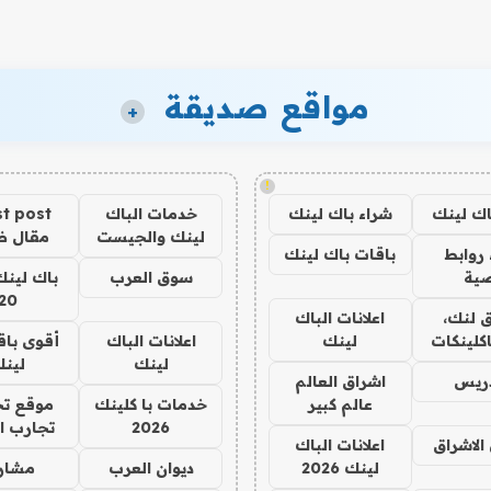
مواقع صديقة
+
!
اك لينك
شراء باك لينك
خدمات الباك
t post
لينك والجيست
مقال 
روابط
باقات باك لينك
ية
سوق العرب
باك لينك
20
 لنك،
اعلانات الباك
كلينكات
لينك
اعلانات الباك
أقوى باق
لينك
لين
دريس
اشراق العالم
عالم كبير
خدمات با كلينك
موقع تج
2026
تجارب ا
الاشراق
اعلانات الباك
لينك 2026
ديوان العرب
مشار