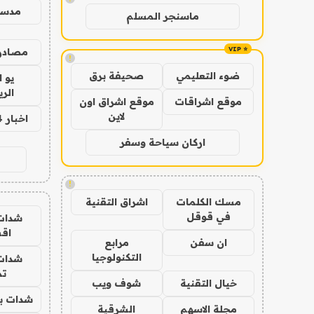
مدس
ماسنجر المسلم
مصادر 
!
ضوء التعليمي
صحيفة برق
يو 
الر
موقع اشراقات
موقع اشراق اون
لاين
اخبار 24 ساعة
اركان سياحة وسفر
!
مسك الكلمات
اشراق التقنية
في قوقل
شدات
اق
ان سفن
مرابع
التكنولوجيا
شدات
تم
خيال التقنية
شوف ويب
شدات بب
مجلة الاسهم
الشرقية