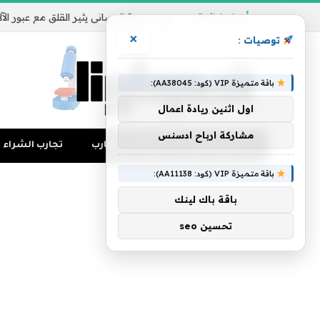
أخبار شائعة
×
توصيات :
باقة متميزة VIP (كود: AA38045):
اول اثنين ريادة اعمال
مشاركة ارباح ادسنس
تجارب المال
منوعات التجارب
تجارب الشراء
باقة متميزة VIP (كود: AA11138):
باقة باك لينك
تحسين seo