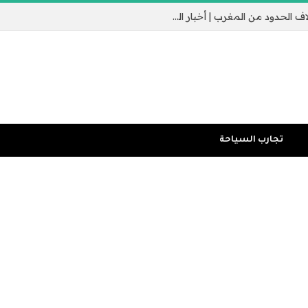
جيب سبتة الإسباني يثير القلق مع عبور الآلاف الحدود من المغرب | أخبار الهجرة
تجارب السياحة