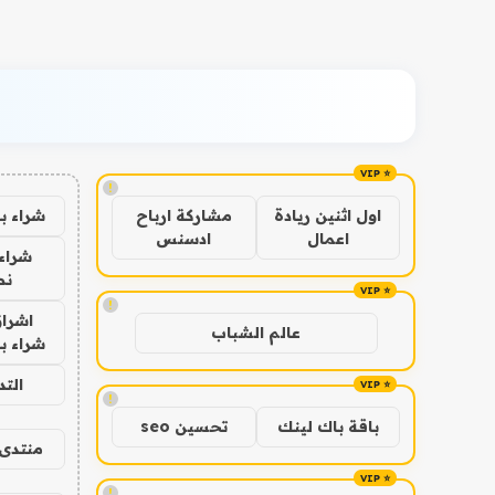
!
شراء ب
اول اثنين ريادة
مشاركة ارباح
اعمال
ادسنس
شراء 
نص
!
اشراق
عالم الشباب
شراء با
الت
!
باقة باك لينك
تحسين seo
منتدى 
!