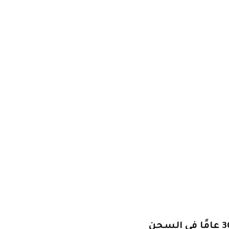
الملياردير الصيني Guo Wengui يحصل على 30 عامًا في السجن