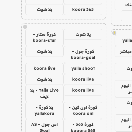
ينك
koora 365
يلا شوت
!
!
يلا شوت
كورة ستار -
koora-star
yall
مباشر
كورة جول -
يلا شوت
koora-goal
وت
yalla shoot
koora live
koora live
يلا شوت
اليوم
koora live
Yalla Live - يلا
ر
لايف
وت
كورة اون لاين -
يلا كورة -
yallakora
koora onl
اليوم
كورة 365 -
اس جول - AS
ر
Goal
kooora 365