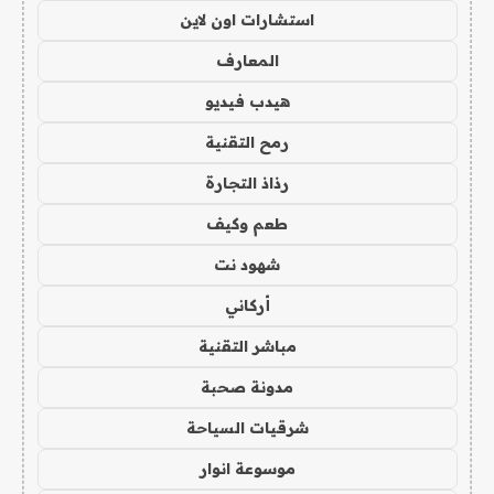
استشارات اون لاين
المعارف
هيدب فيديو
رمح التقنية
رذاذ التجارة
طعم وكيف
شهود نت
أركاني
مباشر التقنية
مدونة صحبة
شرقيات السياحة
موسوعة انوار