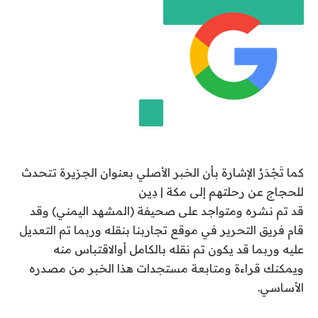
2
6
م
ا
ي
و
2
0
إضافة قناة الجزيرة على جوجل
2
كما تَجْدَرُ الإشارة بأن الخبر الأصلي بعنوان الجزيرة تتحدث
6
للحجاج عن رحلتهم إلى مكة | دِين
قد تم نشره ومتواجد على صحيفة (المشهد اليمني) وقد
قام فريق التحرير في موقع تجاربنا بنقله وربما تم التعديل
عليه وربما قد يكون تم نقله بالكامل أوالاقتباس منه
ويمكنك قراءة ومتابعة مستجدات هذا الخبر من مصدره
الأساسي.