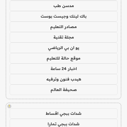
مدسن طب
باك لينك وجيست بوست
مصادر التعليم
مجلة تقنية
يو ان بي الرياضي
موقع حالة للتعليم
اخبار 24 ساعة
هيدب فنون وترفيه
صحيفة العالم
!
شدات ببجي اقساط
شدات ببجي تمارا