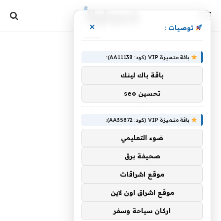
×
توصيات :
باقة متميزة VIP (كود: AA11138):
باقة باك لينك
تحسين seo
باقة متميزة VIP (كود: AA35872):
ضوء التعليمي
صحيفة برق
موقع اشراقات
موقع اشراق اون لاين
اركان سياحة وسفر