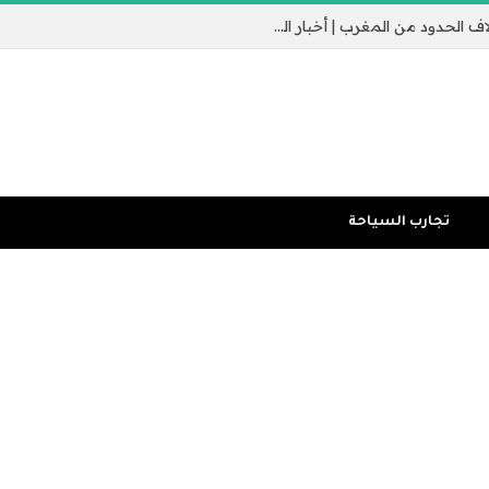
جيب سبتة الإسباني يثير القلق مع عبور الآلاف الحدود من المغرب | أخبار الهجرة
تجارب السياحة