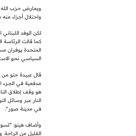
ا
م
ويعارض حزب الله ا
ة
ص
واحتلال أجزاء منه منذ بدء
ر
كما قالت الرئاسة ال
المتحدة يوفران مسا
السياسي نحو الاستقر
قال عبيدة حتو من ق
مدفعية في الجزء ال
هو وقف إطلاق النار
النار عبر وسائل ال
في مدينة صور”.
وأضاف هيتو: “لسوء 
القليل من الراحة. و