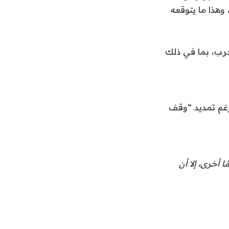
وهذا ما يتوقعه
نان منذ بداية الحرب، بما في ذلك
رغم تمديد “وقف
م لبنان وإسرائيل بتمديد اتفاق وقف إطلاق النار أمس لمدة 45 يومًا أخرى، إلا أن