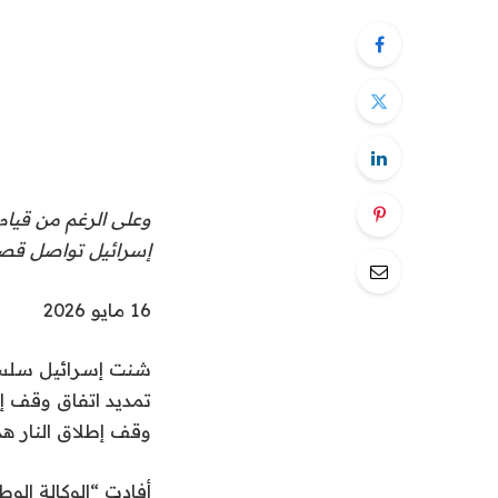
إسرائيل تواصل قصف
نُ
16 مايو 2026
ش
شنت إسرائيل سلسلة
ر
ت
وقف إطلاق النار هذا 
ف
ي
أفادت “الوكالة الو
1