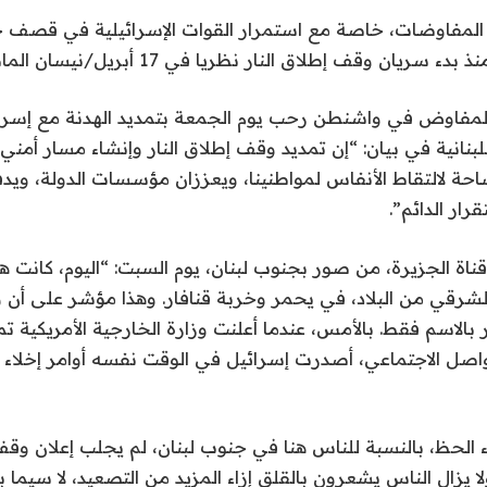
لمفاوضات، خاصة مع استمرار القوات الإسرائيلية في قصف ج
 سريان وقف إطلاق النار نظريا في 17 أبريل/نيسان الماضي.
لبنانية في بيان: “إن تمديد وقف إطلاق النار وإنشاء مسار أمني 
حة لالتقاط الأنفاس لمواطنينا، ويعززان مؤسسات الدولة، ويد
ار الدائم”.
ناة الجزيرة، من صور بجنوب لبنان، يوم السبت: “اليوم، كانت 
شرقي من البلاد، في يحمر وخربة قنافار. وهذا مؤشر على أن و
 بالاسم فقط. بالأمس، عندما أعلنت وزارة الخارجية الأمريكية 
تواصل الاجتماعي، أصدرت إسرائيل في الوقت نفسه أوامر إخلاء
الحظ، بالنسبة للناس هنا في جنوب لبنان، لم يجلب إعلان وقف
لا يزال الناس يشعرون بالقلق إزاء المزيد من التصعيد، لا سيما ب