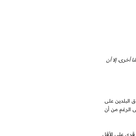
م لبنان وإسرائيل بتمديد اتفاق وقف إطلاق النار أمس لمدة 45 يومًا أخرى، إلا أن
 البلدين على
نطن – على الرغم من أن
 قرى على الأقل