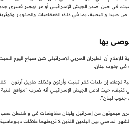
بت، في حين أصدر الجيش الإسرائيلي أوامر تهجير قسري جد
من صيدا والنبطية، بما في ذلك القعقاعيات والصنوبار وكوثرية 
صى بها
نية للإعلام أن الطيران الحربي الإسرائيلي شن صباح اليوم السب
في جنوب لبنان.
نية للإعلام إن بلدات كفر تبنيت وأرنون وكذلك طريق أرنون – ك
ثيف، حيث ادعى الجيش الإسرائيلي أنه ضرب “مواقع البنية ال
نوب لبنان”.
أجرى مبعوثون من إسرائيل ولبنان مفاوضات في واشنطن عقب 
شهر الماضي بين البلدين اللذين لا تربطهما علاقات دبلوماسية.