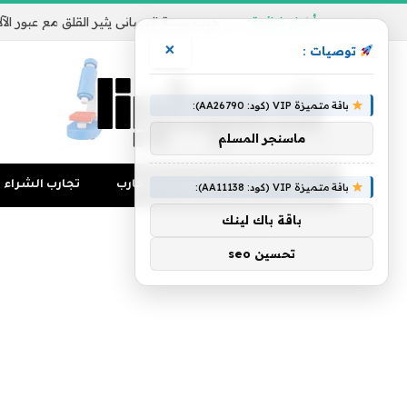
أخبار شائعة
×
توصيات :
باقة متميزة VIP (كود: AA26790):
ماسنجر المسلم
تجارب المال
منوعات التجارب
تجارب الشراء
باقة متميزة VIP (كود: AA11138):
باقة باك لينك
تحسين seo