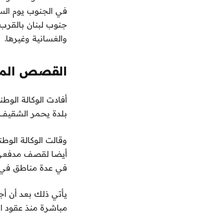
في الجنوب يوم الس
6
جنوب لبنان بالقرب 
م
والغسانية وغيرها.
ا
ي
و
القصص المو
2
0
ن
ق
أفادت الوكالة الوط
2
ا
ه
بلدة يحمر الشقيف 
6
ا
ئ
ي
م
وقالت الوكالة الوط
ة
ة
أيضا لقصف مدفعي ك
ا
م
في عدة مناطق في ج
ل
ن
3
ق
يأتي ذلك بعد أن 
ا
ع
مباشرة منذ عقود ال
ن
ئ