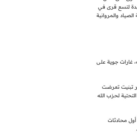
يدة لتسع قرى في
الصياد والمروانية
ت، غارات جوية على
فر تبنيت تعرضت
تحتية لحزب الله
أول محادثات