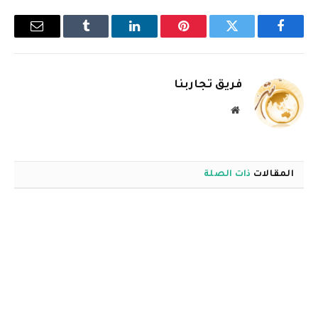
فيسبوك
تويتر
بينتيريست
لينكدإن
Tumblr
البريد
الإلكترو
فريق تجاربنا
موقع
الويب
المقالات
ذات الصلة