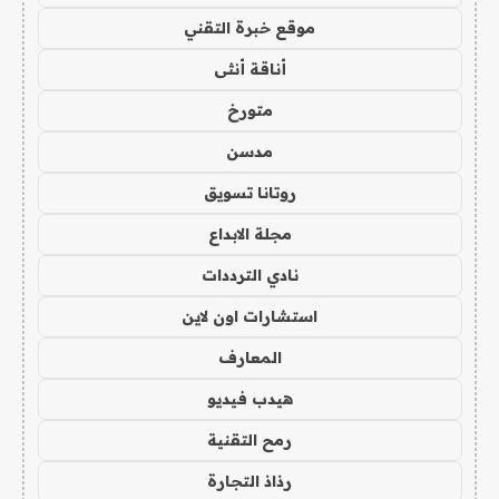
موقع خبرة التقني
أناقة أنثى
متورخ
مدسن
روتانا تسويق
مجلة الابداع
نادي الترددات
استشارات اون لاين
المعارف
هيدب فيديو
رمح التقنية
رذاذ التجارة