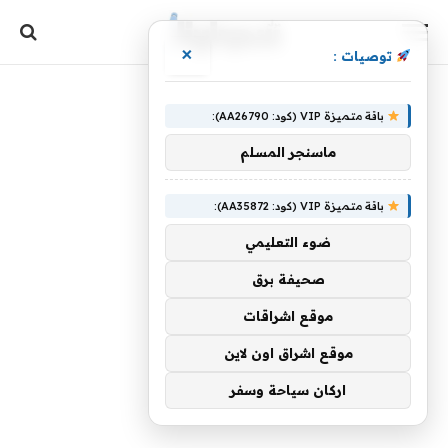
×
توصيات :
باقة متميزة VIP (كود: AA26790):
ماسنجر المسلم
باقة متميزة VIP (كود: AA35872):
ضوء التعليمي
صحيفة برق
موقع اشراقات
موقع اشراق اون لاين
اركان سياحة وسفر