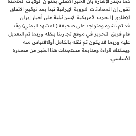
كما تَجْدَرُ الإشارة بأن الخبر الأصلي بعنوان الولايات المتحدة
ي
تقول إن المحادثات النووية الإيرانية تبدأ بعد توقيع الاتفاق
و
الإطاري | الحرب الأمريكية الإسرائيلية على أخبار إيران
ن
قد تم نشره ومتواجد على صحيفة (المشهد اليمني) وقد
ي
قام فريق التحرير في موقع تجاربنا بنقله وربما تم التعديل
و
عليه وربما قد يكون تم نقله بالكامل أوالاقتباس منه
2
ويمكنك قراءة ومتابعة مستجدات هذا الخبر من مصدره
0
الأساسي.
2
6