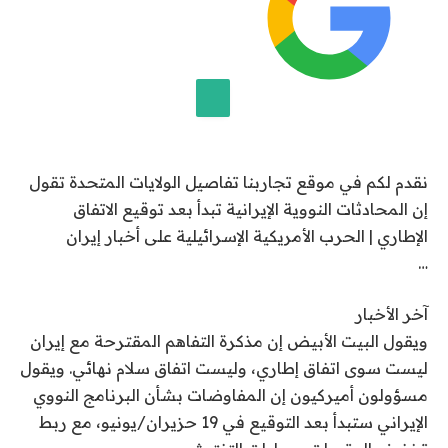
ا
ر
ي
خ
1
إضافة قناة الجزيرة على جوجل
6
نقدم لكم في موقع تجاربنا تفاصيل الولايات المتحدة تقول
ي
إن المحادثات النووية الإيرانية تبدأ بعد توقيع الاتفاق
و
الإطاري | الحرب الأمريكية الإسرائيلية على أخبار إيران
ن
…
ي
و
آخر الأخبار
2
ويقول البيت الأبيض إن مذكرة التفاهم المقترحة مع إيران
0
ليست سوى اتفاق إطاري، وليست اتفاق سلام نهائي. ويقول
2
مسؤولون أميركيون إن المفاوضات بشأن البرنامج النووي
6
الإيراني ستبدأ بعد التوقيع في 19 حزيران/يونيو، مع ربط