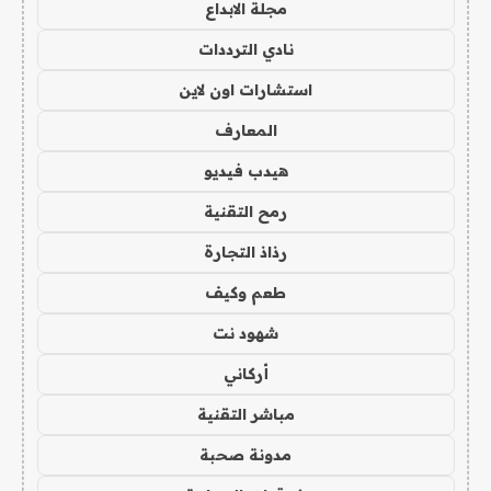
مجلة الابداع
نادي الترددات
استشارات اون لاين
المعارف
هيدب فيديو
رمح التقنية
رذاذ التجارة
طعم وكيف
شهود نت
أركاني
مباشر التقنية
مدونة صحبة