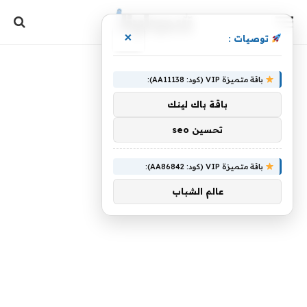
×
توصيات :
باقة متميزة VIP (كود: AA11138):
باقة باك لينك
تحسين seo
باقة متميزة VIP (كود: AA86842):
عالم الشباب