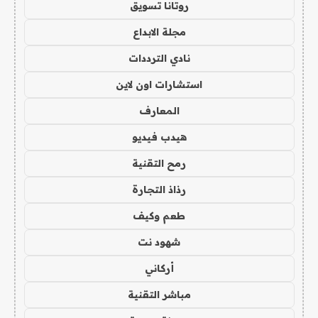
روتانا تسويق
مجلة الابداع
نادي الترددات
استشارات اون لاين
المعارف
هيدب فيديو
رمح التقنية
رذاذ التجارة
طعم وكيف
شهود نت
أركاني
مباشر التقنية