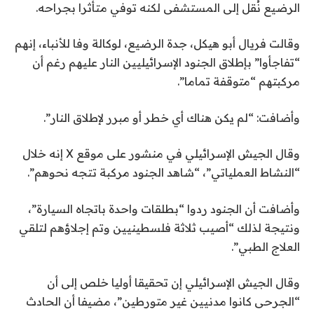
ا
ه
6
الرضيع نُقل إلى المستشفى لكنه توفي متأثرا بجراحه.
ئ
ا
ي
ي
م
و
وقالت فريال أبو هيكل، جدة الرضيع، لوكالة وفا للأنباء، إنهم
ة
ة
ن
“تفاجأوا” بإطلاق الجنود الإسرائيليين النار عليهم رغم أن
ا
م
ي
مركبتهم “متوقفة تماما”.
ل
ن
و
ق
4
2
وأضافت: “لم يكن هناك أي خطر أو مبرر لإطلاق النار”.
ا
ع
0
ئ
ن
وقال الجيش الإسرائيلي في منشور على موقع X إنه خلال
2
ا
م
“النشاط العملياتي”، “شاهد الجنود مركبة تتجه نحوهم”.
6
ة
ص
وأضافت أن الجنود ردوا “بطلقات واحدة باتجاه السيارة”،
ر
ونتيجة لذلك “أصيب ثلاثة فلسطينيين وتم إجلاؤهم لتلقي
العلاج الطبي”.
وقال الجيش الإسرائيلي إن تحقيقا أوليا خلص إلى أن
“الجرحى كانوا مدنيين غير متورطين”، مضيفا أن الحادث