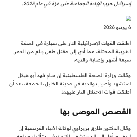
إسرائيل حرب الإبادة الجماعية على غزة في عام 2023.
ت
6 يونيو 2026
م
أطلقت القوات الإسرائيلية النار على سيارة في الضفة
ا
الغربية المحتلة، مما أدى إلى مقتل طفل يبلغ من العمر
ل
سبعة أشهر وإصابة والديه.
ن
ش
وقالت وزارة الصحة الفلسطينية إن سام فهد أبو هيكل
ر
استشهد وأصيب والديه في مدينة الخليل، الجمعة، بعد أن
ب
أطلقت قوات الاحتلال النار عليهما.
ت
ا
ر
القصص الموصى بها
ي
ن
ق
خ
وقال الدكتور طارق بربراوي لوكالة الأنباء الفرنسية إن
ا
ه
6
الرضيع نُقل إلى المستشفى لكنه توفي متأثرا بجراحه.