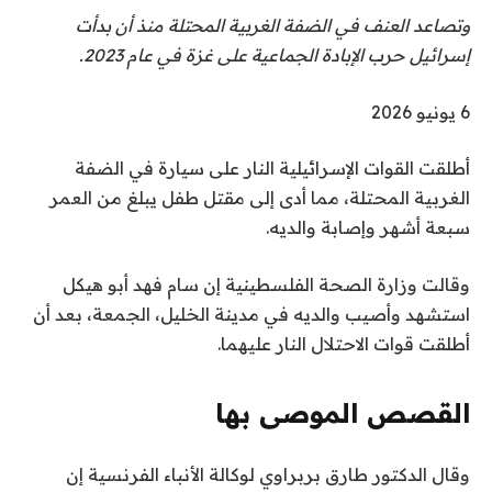
وتصاعد العنف في الضفة الغربية المحتلة منذ أن بدأت
إسرائيل حرب الإبادة الجماعية على غزة في عام 2023.
ت
6 يونيو 2026
م
أطلقت القوات الإسرائيلية النار على سيارة في الضفة
ا
الغربية المحتلة، مما أدى إلى مقتل طفل يبلغ من العمر
ل
سبعة أشهر وإصابة والديه.
ن
ش
وقالت وزارة الصحة الفلسطينية إن سام فهد أبو هيكل
ر
استشهد وأصيب والديه في مدينة الخليل، الجمعة، بعد أن
ب
أطلقت قوات الاحتلال النار عليهما.
ت
ا
ر
القصص الموصى بها
ي
ن
ق
خ
وقال الدكتور طارق بربراوي لوكالة الأنباء الفرنسية إن