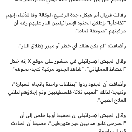
ئ
ا
ي
ي
م
و
وقالت فريال أبو هيكل، جدة الرضيع، لوكالة وفا للأنباء، إنهم
ة
ة
ن
“تفاجأوا” بإطلاق الجنود الإسرائيليين النار عليهم رغم أن
ا
م
ي
مركبتهم “متوقفة تماما”.
ل
ن
و
ق
4
2
وأضافت: “لم يكن هناك أي خطر أو مبرر لإطلاق النار”.
ا
ع
0
ئ
ن
وقال الجيش الإسرائيلي في منشور على موقع X إنه خلال
2
ا
م
“النشاط العملياتي”، “شاهد الجنود مركبة تتجه نحوهم”.
6
ة
ص
وأضافت أن الجنود ردوا “بطلقات واحدة باتجاه السيارة”،
ر
ونتيجة لذلك “أصيب ثلاثة فلسطينيين وتم إجلاؤهم لتلقي
العلاج الطبي”.
وقال الجيش الإسرائيلي إن تحقيقا أوليا خلص إلى أن
“الجرحى كانوا مدنيين غير متورطين”، مضيفا أن الحادث
قيد المراجعة.