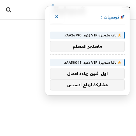
×
توصيات :
باقة متميزة VIP (كود: AA26790):
ماسنجر المسلم
باقة متميزة VIP (كود: AA38045):
اول اثنين ريادة اعمال
مشاركة ارباح ادسنس