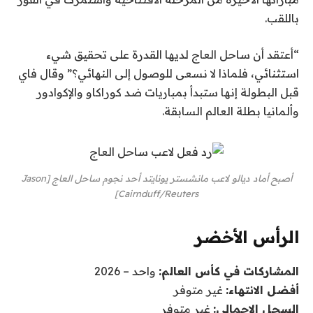
باللقب.
“أعتقد أن ساحل العاج لديها القدرة على تحقيق شيء
استثنائي، فلماذا لا نسعى للوصول إلى النهائي؟” وقال فاي
قبل البطولة إنها ستبدأ بمباريات ضد كوراكاو والإكوادور
وألمانيا بطلة العالم السابقة.
أصبح أماد ديالو لاعب مانشستر يونايتد أحد نجوم ساحل العاج [Jason
Cairnduff/Reuters]
الرأس الأخضر
المشاركات في كأس العالم:
واحد – 2026
أفضل الانتهاء:
غير متوفر
السجل الإجمالي:
غير متوفر