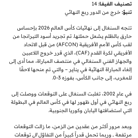
تصنيف الفيفا:
14
تنبؤ:
خرج من الدور ربع النهائي
تتجه السنغال إلى نهائيات كأس العالم 2026 بإحساس
حارق بالظلم يشعل حملتها. تم تجريد أسود التيرانجا من
لقب كأس الأمم الأفريقية (AFCON) من قبل الاتحاد
الأفريقي لكرة القدم (CAF)، الذي قرر خروج اللاعبين
والجهاز الفني السنغالي في منتصف المباراة، مما أدى إلى
إلغاء المباراة النهائية في يناير – والتي تم منحها لاحقًا
للمغرب، إلى جانب الكأس، بفوزه 3-0.
في عام 2002، تغلبت السنغال على التوقعات ووصلت إلى
ربع النهائي في أول ظهور لها في كأس العالم في البطولة
التي استضافتها اليابان وكوريا الجنوبية.
وبعد مرور أكثر من عقدين من الزمن، ما زالت التوقعات
مرتفعة ــ وربما تحمل قدراً كبيراً من التفاؤل
ال
توقعات