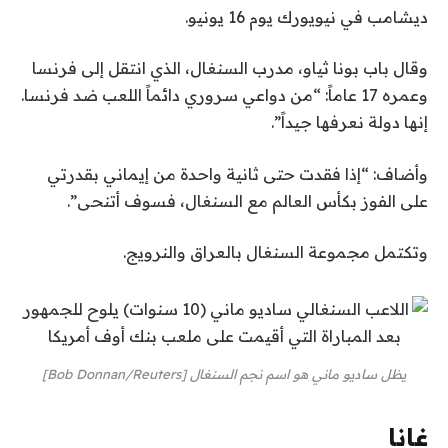
ديشامب في نيويورك يوم 16 يونيو.
وقال باب بونا ثياو، مدرب السنغال، الذي انتقل إلى فرنسا
وعمره 17 عاماً: “من دواعي سروري دائماً اللعب ضد فرنسا.
إنها دولة نعرفها جيداً”.
وأضاف: “إذا فقدت حتى ثانية واحدة من إيماني بقدرتي
على الفوز بكأس العالم مع السنغال، فسوف أتنحى”.
وتكتمل مجموعة السنغال بالعراق والنرويج.
يظل ساديو ماني هو اسم نجم السنغال [Bob Donnan/Reuters]
غانا