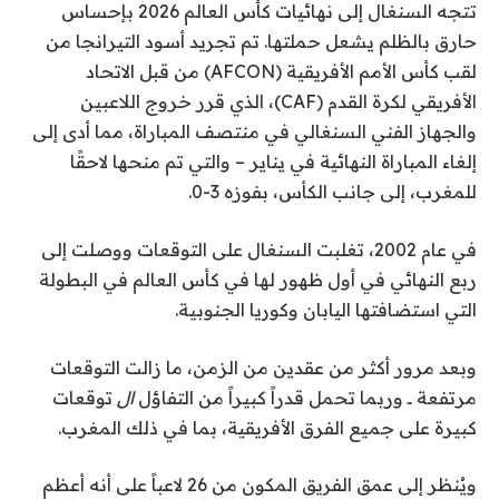
تتجه السنغال إلى نهائيات كأس العالم 2026 بإحساس
حارق بالظلم يشعل حملتها. تم تجريد أسود التيرانجا من
لقب كأس الأمم الأفريقية (AFCON) من قبل الاتحاد
الأفريقي لكرة القدم (CAF)، الذي قرر خروج اللاعبين
والجهاز الفني السنغالي في منتصف المباراة، مما أدى إلى
إلغاء المباراة النهائية في يناير – والتي تم منحها لاحقًا
للمغرب، إلى جانب الكأس، بفوزه 3-0.
في عام 2002، تغلبت السنغال على التوقعات ووصلت إلى
ربع النهائي في أول ظهور لها في كأس العالم في البطولة
التي استضافتها اليابان وكوريا الجنوبية.
وبعد مرور أكثر من عقدين من الزمن، ما زالت التوقعات
مرتفعة ــ وربما تحمل قدراً كبيراً من التفاؤل
ال
توقعات
كبيرة على جميع الفرق الأفريقية، بما في ذلك المغرب.
ويُنظر إلى عمق الفريق المكون من 26 لاعباً على أنه أعظم