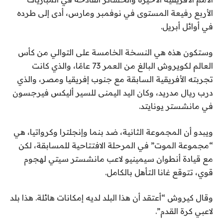
الأربع رفيعة المستوى في نوفمبر ومارس، أدى إلى طرده
في أوائل أبريل.
وستكون هذه هي النسخة الخامسة على التوالي من كأس
العالم لكويروش البالغ من العمر 73 عامًا، والذي كانت
تجربته الأفريقية السابقة مع جنوب إفريقيا ومصر، والذي
درب ريال مدريد، وكان اليد اليمنى للسير أليكس فيرجسون
في مانشستر يونايتد.
ويبدو أن المجموعة الثانية، ضد بنما وإنجلترا وكرواتيا، هي
“مجموعة الموت” في المرحلة الافتتاحية للمسابقة، لكن
مع قيادة أنطوان سيمينيو لاعب مانشستر سيتي لهجوم
قوي، تتوقع غانا التأهل بالكامل.
وقال كيروش “أعتقد أن هذا البلد لديه إمكانات هائلة. هذا بلد
لاعبي كرة القدم”.