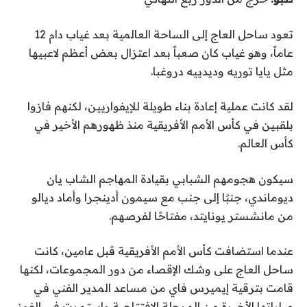
تعود ساحل العاج إلى الساحة العالمية بعد غياب دام 12
عاماً، وهو غياب كان صعباً بعد اعتزال بعض أعظم لاعبيها
مثل يايا توريه وديدييه دروغبا.
لقد كانت عملية إعادة بناء طويلة للإيفواريين، لكنهم فازوا
بلقبين في كأس الأمم الأفريقية منذ ظهورهم الأخير في
كأس العالم.
سيكون هجومهم الشبابي بقيادة المهاجم الشاب يان
ديوماندي، جنبًا إلى جنب مع سيمون أدينجرا وأماد ديالو
من مانشستر يونايتد، مفتاحًا لفرصهم.
عندما استضافت كأس الأمم الأفريقية قبل عامين، كانت
ساحل العاج على وشك الإقصاء من دور المجموعات، لكنها
قامت بترقية إيميرس فاي من مساعد المدير الفني في
مباراتها الأخيرة من المرحلة الافتتاحية واستمرت في الفوز