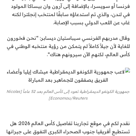
فرنسا أو سويسرا، بالإضافة إلى آرون وان بيساكا المولود
في لندن، والذي تم استدعاؤه سابقًا لمنتخب إنجلترا لكنه
غاب عن اللعب الدولي بسبب الإصابة.
وقال مدربهم الفرنسي سيباستيان ديسابر: “نحن فخورون
للغاية لأن جيلاً كاملاً لم يتمكن من رؤية منتخبه الوطني في
كأس العالم، لكنهم الآن سيرونهم هناك”.
جمهورية الكونغو الديمقراطية تعود إلى كأس العالم بعد 52 عاماً [Nicolas
Economou/Reuters]
نقدم لكم في موقع تجاربنا تفاصيل كأس العالم 2026: هل
تستطيع أفريقيا جنوب الصحراء الكبرى التفوق على جيرانها