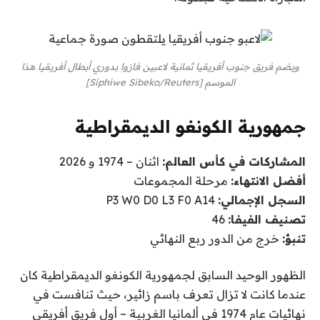
ويضم فريق جنوب أفريقيا ثمانية لاعبين فازوا بدوري أبطال أفريقيا هذا
الموسم [Siphiwe Sibeko/Reuters]
جمهورية الكونغو الديمقراطية
المشاركات في كأس العالم:
اثنان – 1974 و 2026
أفضل الانتهاء:
مرحلة المجموعات
السجل الإجمالي:
P3 W0 D0 L3 F0 A14
تصنيف الفيفا:
46
تنبؤ:
خرج من الدور ربع النهائي
الظهور الوحيد السابق لجمهورية الكونغو الديمقراطية كان
عندما كانت لا تزال تعرف باسم زائير، حيث تنافست في
نهائيات عام 1974 في ألمانيا الغربية – أول فريق أفريقي