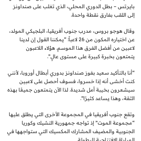
بايرتس – بطل الدوري المحلي، الذي تغلب على صنداونز
إلى اللقب بفارق نقطة واحدة.
وقال هوجو بروس، مدرب جنوب أفريقيا، البلجيكي المولد،
عن اختياره المكون من 26 لاعباً: “يمكننا القول إن لدينا
لاعبين من أفضل الفرق هذا الموسم. هؤلاء اللاعبون
يتمتعون بخبرة كبيرة على مستوى عالٍ”.
“أنا بالتأكيد سعيد بفوز صنداونز بدوري أبطال أوروبا، لأنني
كنت أخشى أنه إذا خسروا، فسوف أحصل على لاعبين
سيشعرون بخيبة أمل شديدة. لذا الآن يتمتعون جميعًا بهذه
الثقة، وهذا يساعد كثيرًا”.
وتقع جنوب أفريقيا في المجموعة الأخرى التي يطلق عليها
“مجموعة الموت” إذ تواجه جمهورية التشيك وكوريا
الجنوبية والمضيف المشارك المكسيك التي ستواجهها في
المباراة الافتتاحية للبطولة.