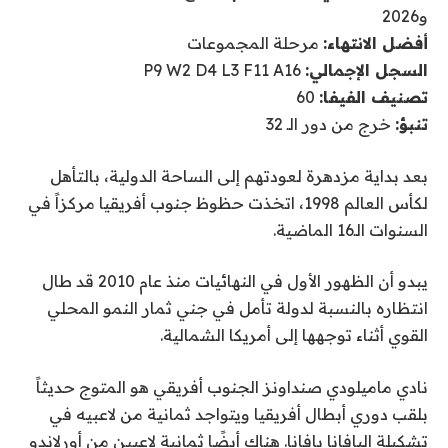
و2026
أفضل الانتهاء:
مرحلة المجموعات
السجل الإجمالي:
P9 W2 D4 L3 F11 A16
تصنيف الفيفا:
60
تنبؤ:
خرج من دور الـ 32
بعد بداية مزدهرة لعودتهم إلى الساحة الدولية، بالتأهل
لكأس العالم 1998، اتخذت حظوظ جنوب أفريقيا مركزاً في
السنوات الـ16 الماضية.
يبدو أن الظهور الأول في النهائيات منذ عام 2010 قد طال
انتظاره بالنسبة لدولة تأمل في جني ثمار النمو المحلي
القوي أثناء توجهها إلى أمريكا الشمالية.
نادي ماميلودي صنداونز الجنوب أفريقي هو المتوج حديثاً
بلقب دوري أبطال أفريقيا ويتواجد ثمانية من لاعبيه في
تشكيلة البافانا بافانا. هناك أيضًا ⁠ثمانية لاعبين من أورلاندو