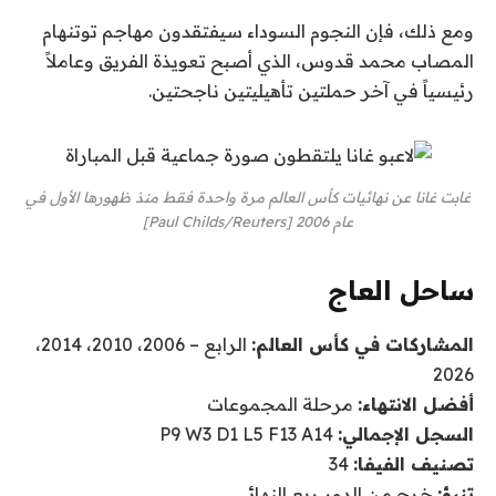
ومع ذلك، فإن النجوم السوداء سيفتقدون مهاجم توتنهام
المصاب محمد قدوس، الذي أصبح تعويذة الفريق وعاملاً
رئيسياً في آخر حملتين تأهيليتين ناجحتين.
غابت غانا عن نهائيات كأس العالم مرة واحدة فقط منذ ظهورها الأول في
عام 2006 [Paul Childs/Reuters]
ساحل العاج
المشاركات في كأس العالم:
الرابع – 2006، 2010، 2014،
2026
أفضل الانتهاء:
مرحلة المجموعات
السجل الإجمالي:
P9 W3 D1 L5 F13 A14
تصنيف الفيفا:
34
تنبؤ:
خرج من الدور ربع النهائي