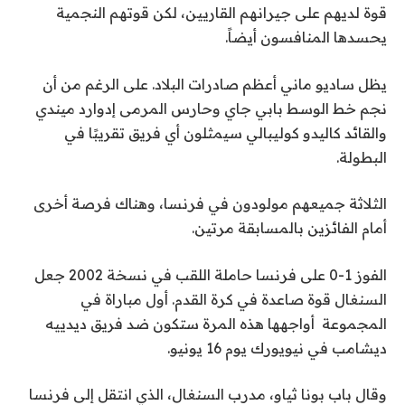
قوة لديهم على جيرانهم القاريين، لكن قوتهم النجمية
يحسدها المنافسون أيضاً.
يظل ساديو ماني أعظم صادرات البلاد. على الرغم من أن
نجم خط الوسط بابي جاي وحارس المرمى إدوارد ميندي
والقائد كاليدو كوليبالي سيمثلون أي فريق تقريبًا في
البطولة.
الثلاثة جميعهم مولودون في فرنسا، وهناك فرصة أخرى
أمام الفائزين بالمسابقة مرتين.
الفوز 1-0 على فرنسا حاملة اللقب في نسخة 2002 جعل
السنغال قوة صاعدة في كرة القدم. أول مباراة في
المجموعة ⁠ أواجهها هذه المرة ستكون ضد فريق ديدييه
ديشامب في نيويورك يوم 16 يونيو.
وقال باب بونا ثياو، مدرب السنغال، الذي انتقل إلى فرنسا