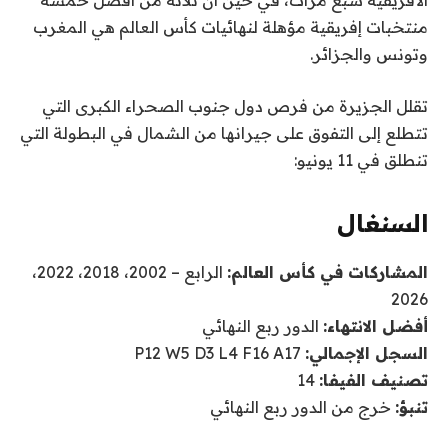
الأفريقية سبع مرات، في حين أن ثلاثة من أفضل خمسة
ق
4
منتخبات إفريقية مؤهلة لنهائيات كأس العالم هي المغرب
ا
ع
وتونس والجزائر.
ئ
ن
ا
م
تقلل الجزيرة من فرص دول جنوب الصحراء الكبرى التي
ة
ص
تتطلع إلى التفوق على جيرانها من الشمال في البطولة التي
ر
تنطلق في 11 يونيو:
السنغال
المشاركات في كأس العالم:
الرابع – 2002، 2018، 2022،
2026
أفضل الانتهاء:
الدور ربع النهائي
السجل الإجمالي:
P12 W5 D3 L4 F16 A17
تصنيف الفيفا:
14
تنبؤ:
خرج من الدور ربع النهائي