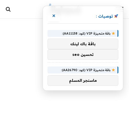
×
توصيات :
باقة متميزة VIP (كود: AA11138):
باقة باك لينك
تحسين seo
باقة متميزة VIP (كود: AA26790):
ماسنجر المسلم