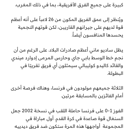
كبيرة على جميع الفرق الأفريقية، بما في ذلك المغرب.
ويُنظر إلى عمق الفريق المكون من 26 لاعباً على أنه أعظم
قوة لديهم على جيرانهم القاريين، لكن قوتهم النجمية
يحسدها المنافسون أيضاً.
يظل ساديو ماني أعظم صادرات البلاد. على الرغم من أن
نجم خط الوسط بابي جاي وحارس المرمى إدوارد ميندي
والقائد كاليدو كوليبالي سيمثلون أي فريق تقريبًا في
البطولة.
الثلاثة جميعهم مولودون في فرنسا، وهناك فرصة أخرى
أمام الفائزين بالمسابقة مرتين.
الفوز 1-0 على فرنسا حاملة اللقب في نسخة 2002 جعل
السنغال قوة صاعدة في كرة القدم. أول مباراة في
المجموعة ⁠ أواجهها هذه المرة ستكون ضد فريق ديدييه