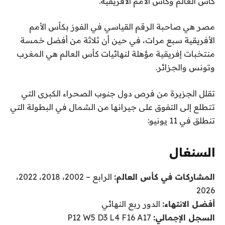
كأس العالم وكأس الأمم الأفريقية.
ة
ة
ا
م
مصر هي صاحبة الرقم القياسي في الفوز بكأس الأمم
ل
ن
الأفريقية سبع مرات، في حين أن ثلاثة من أفضل خمسة
ق
4
منتخبات إفريقية مؤهلة لنهائيات كأس العالم هي المغرب
ا
ع
وتونس والجزائر.
ئ
ن
ا
م
تقلل الجزيرة من فرص دول جنوب الصحراء الكبرى التي
ة
ص
تتطلع إلى التفوق على جيرانها من الشمال في البطولة التي
ر
تنطلق في 11 يونيو:
السنغال
المشاركات في كأس العالم:
الرابع – 2002، 2018، 2022،
2026
أفضل الانتهاء:
الدور ربع النهائي
السجل الإجمالي:
P12 W5 D3 L4 F16 A17