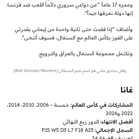
وعمره 17 عاماً: “من دواعي سروري دائماً اللعب ضد فرنسا.
إنها دولة نعرفها جيداً”.
وأضاف: “إذا فقدت حتى ثانية واحدة من إيماني بقدرتي
على الفوز بكأس العالم مع السنغال، فسوف أتنحى”.
وتكتمل مجموعة السنغال بالعراق والنرويج.
يظل ساديو ماني هو اسم نجم السنغال [Bob Donnan/Reuters]
غانا
المشاركات في كأس العالم:
خمسة – 2006، 2010، 2014،
2022 و2026
أفضل الانتهاء:
الدور ربع النهائي
السجل الإجمالي:
P15 W5 D3 L7 F18 A23
تصنيف الفيفا:
74