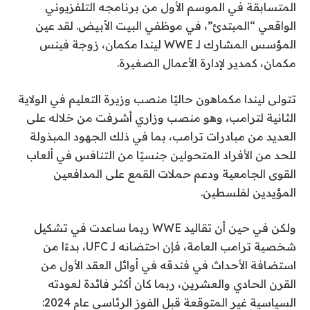
المتسابقة في الموسم الأول من برنامجه التلفزيوني
الواقعي “المبتدئ”، في موظفي البيت الأبيض. لقد عين
المؤسس المشارك لـ WWE ليندا مكمان، زوجة فينس
مكمان، كمدير لإدارة الأعمال الصغيرة.
تتولى ليندا مكماهون حاليًا منصب وزيرة التعليم في الولاية
الثانية لترامب، وهو منصب وزاري أشرفت من خلاله على
العديد من مبادرات ترامب، بما في ذلك الجهود المبذولة
للحد من الأفراد المتحولين جنسيًا من التنافس في ألعاب
القوى الجامعية ودعم حملات القمع على المدافعين
المؤيدين لفلسطين.
ولكن في حين أن تقاليد WWE ربما ساعدت في تشكيل
شخصية ترامب العامة، فإن احتضانه لـ UFC، بدءًا من
استضافة الأحداث في فندقه في أوائل العقد الأول من
القرن الحادي والعشرين، ربما كان أكثر فائدة لعودته
السياسية غير المتوقعة قبل الفوز الرئاسي عام 2024: