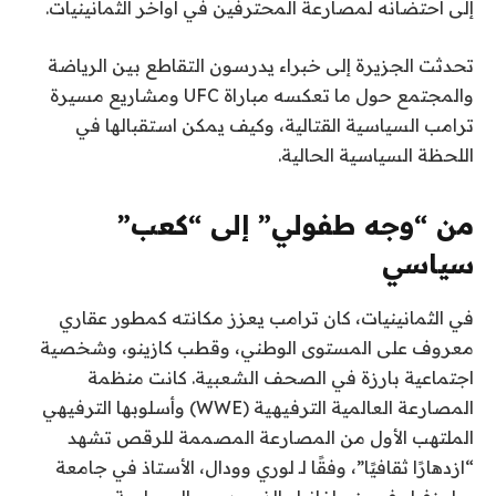
3
ق
إلى احتضانه لمصارعة المحترفين في أواخر الثمانينيات.
ا
ع
ئ
ن
تحدثت الجزيرة إلى خبراء يدرسون التقاطع بين الرياضة
ا
م
والمجتمع حول ما تعكسه مباراة UFC ومشاريع مسيرة
ة
ص
ترامب السياسية القتالية، وكيف يمكن استقبالها في
ر
اللحظة السياسية الحالية.
من “وجه طفولي” إلى “كعب”
سياسي
في الثمانينيات، كان ترامب يعزز مكانته كمطور عقاري
معروف على المستوى الوطني، وقطب كازينو، وشخصية
اجتماعية بارزة في الصحف الشعبية. كانت منظمة
المصارعة العالمية الترفيهية (WWE) وأسلوبها الترفيهي
الملتهب الأول من المصارعة المصممة للرقص تشهد
“ازدهارًا ثقافيًا”، وفقًا لـ لوري وودال، الأستاذ في جامعة