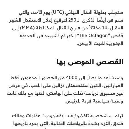
ستجلب بطولة القتال النهائي (UFC) يوم الأحد، والتي
ستوافق أيضًا الذكرى الـ 250 لتوقيع إعلان الاستقلال الشهر
المقبل، 14 مقاتلاً من فنون القتال المختلطة (MMA) إلى
قفص “The Octagon” الذي تم تشييده في الحديقة
الجنوبية للبيت الأبيض.
القصص الموصى بها
ن
ق
وسيشاهد ما يصل إلى 4000 من الحضور المدعوين فقط
ا
ه
المباراتين، اللتين ستتضمنان نزالين على اللقب، في عرض
ئ
ا
غير مسبوق لرياضة ظلت على الهامش، لكنها مع ذلك كانت
ي
م
وسيلة سياسية قوية للرئيس.
ة
ة
ا
م
ترامب، شخصية تلفزيونية سابقة ووريث عقارات ومالك
ل
ن
فندق، التزم بشدة بالرياضات القتالية، التي يعود تاريخها