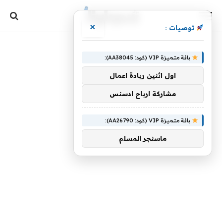
×
توصيات :
باقة متميزة VIP (كود: AA38045):
اول اثنين ريادة اعمال
مشاركة ارباح ادسنس
باقة متميزة VIP (كود: AA26790):
ماسنجر المسلم