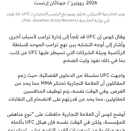
وزير الخارجية الأمريكي ماركو روبيو مع الرئيس التنفيذي لـ UFC دانا وايت
في وزارة الخارجية [File: Jonathan Ernst/Reuters]
وقال كوس إن UFC قد تلجأ إلى إدارة ترامب لأسباب أخرى.
وأشار إلى أوجه التشابه بين نهج ترامب الموحد للسلطة
الرئاسية وبيئة الشركات التي تسيطر عليها UFC عن كثب،
بما في ذلك نفوذ وايت الضخم.
واجهت UFC سلسلة من الدعاوى القضائية، حيث زعم
المقاتلون أن العلامة التجارية تحتكر MMA مما يحد من
الفرص. وفي الوقت نفسه، يتم توظيف المنافسين
كمقاولين، مما يحد من قدرتهم على الانضمام إلى النقابات.
أوضح كوس أن العلامة التجارية حافظت على “نوع مناهض
للمؤسسة، ولكن في الوقت نفسه فإن هيكل UFC بأكمله
خرج مباشرة من تسعينيات القرن التاسع عشر… لديك نوع