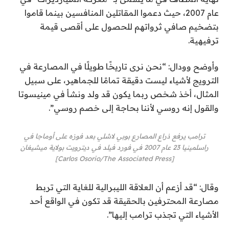
عام 2007، حيث دعموا المقاتلين المنافسين بينما قاموا
بتضخيم صافي ثرواتهم للحصول على أقصى قيمة
ترفيهية.
وأوضح وودال: “نحن نرى تاريخًا طويلًا في المصارعة في
الترويج لأشياء ليست دقيقة تمامًا للجماهير، على سبيل
المثال، أخذ شخص ربما يكون قد ولد ونشأ في مينيسوتا
والقول إنه روسي لأننا بحاجة إلى خصم روسي”.
ترامب يرفع ذراع المصارع بوبي لاشلي بعد فوزه على أوماجا في
راسلمينيا 23 عام 2007 في فورد فيلد في ديترويت بولاية ميشيغان
[Carlos Osorio/The Associated Press]
وقال: “قد أزعم أن العلاقة الليبرالية للغاية التي تربط
مصارعة المحترفين بالحقيقة قد تكون في الواقع أحد
الأشياء التي تجذب ترامب إليها”.