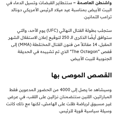
واشنطن العاصمة –
ستتطاير القبضات وتسيل الدماء في
البيت الأبيض بمناسبة عيد ميلاد الرئيس الأمريكي دونالد
ترامب الثمانين.
ستجلب بطولة القتال النهائي (UFC) يوم الأحد، والتي
ستوافق أيضًا الذكرى الـ 250 لتوقيع إعلان الاستقلال الشهر
المقبل، 14 مقاتلاً من فنون القتال المختلطة (MMA) إلى
قفص “The Octagon” الذي تم تشييده في الحديقة
الجنوبية للبيت الأبيض.
القصص الموصى بها
ن
ق
وسيشاهد ما يصل إلى 4000 من الحضور المدعوين فقط
ا
ه
المباراتين، اللتين ستتضمنان نزالين على اللقب، في عرض
ئ
ا
غير مسبوق لرياضة ظلت على الهامش، لكنها مع ذلك كانت
ي
م
وسيلة سياسية قوية للرئيس.
ة
ة