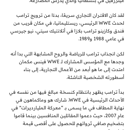
ميلرزفيل في بنسلفانيا والذي يدرس المصارعة.
لقد كان الاقتران التجاري سريعًا، بدءًا من ترويج ترامب
لحدث WWE الرئيسي، ريستليمانيا، في مكان قريب من
فندق وكازينو ترامب بلازا في أتلانتيك سيتي، نيو جيرسي
في عامي 1988 و1989.
لكن انجذاب ترامب للرياضة والروح المشابهة التي بدا أنه
وجدها مع المؤسس المشارك لـ WWE فينس مكمان
امتدت إلى ما هو أبعد من الأعمال التجارية، إلى بناء
أسطورته الشخصية الناشئة.
بدأ ترامب يظهر بانتظام كنسخة مبالغ فيها من نفسه في
الأحداث الرئيسية في WWE. شارك هو وماكماهون في
نهاية المطاف في ما يسمى بـ “معركة المليارديرات” في
عام 2007، حيث دعموا المقاتلين المنافسين بينما قاموا
بتضخيم صافي ثرواتهم للحصول على أقصى قيمة