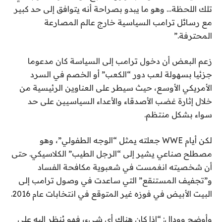
تلك اللحظة… وهو ما يبدو بصراحة أنه يتوافق إلى حد كبير
مع رسائل ترامب السياسية خارج عالم المصارعة
المحترفة.”
زعم البعض أن دخول ترامب إلى السياسة كان مدعوما
جزئيا بسهولة لعب دور “الكعب” أو الخصم في السرد
الأمريكي الأوسع، حيث سيطر على العناوين الرئيسية من
خلال إثارة غضب الأصدقاء والأعداء السياسيين على حد
سواء بشكل منتظم.
لكن أيام WWE جعلته يمثل “الوجه الطفولي”، وهو
مصطلح صناعي يشير إلى “الرجل الطيب” الكلاسيكي. حتى
أن شخصيته انغمست في شعبوية مكافحة الفساد
و”تجفيف المستنقع” التي ساعدت في وصول ترامب إلى
البيت الأبيض في فوزه غير المتوقع في انتخابات عام 2016.
وأوضح وودال: “إذا كان هناك أي شيء، فهو يُنظر إليه على