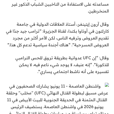
مساعدته على الاستفادة من الناخبين الشباب الذكور غير
المنخرطين.
وقال آرون إيتينغر، أستاذ العلاقات الدولية في جامعة
كارلتون في أوتاوا بكندا، لقناة الجزيرة: “ترامب جيد جدًا في
تقديم العروض وترفيه الناس، لكن الأمر أكثر من مجرد
العروض المسرحية”. “هناك أجندة سياسية تدعم كل هذا.”
وقال: “إن UFC عدوانية بطريقة تروق للحس الترامبي
للذكورة”. “إنه عنيف. لا يوجد شيء ناعم فيه. لا يمكن
تفسيره على أنه ناشط اجتماعي يساري”.