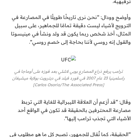
ترفيهية.
وأوضح وودال: “نحن نرى تاريخًا طويلًا في المصارعة في
الترويج لأشياء ليست دقيقة تمامًا للجماهير، على سبيل
المثال، أخذ شخص ربما يكون قد ولد ونشأ في مينيسوتا
والقول إنه روسي لأننا بحاجة إلى خصم روسي”.
ترامب يرفع ذراع المصارع بوبي لاشلي بعد فوزه على أوماجا في
راسلمينيا 23 عام 2007 في فورد فيلد في ديترويت بولاية ميشيغان
[Carlos Osorio/The Associated Press]
وقال: “قد أزعم أن العلاقة الليبرالية للغاية التي تربط
مصارعة المحترفين بالحقيقة قد تكون في الواقع أحد
الأشياء التي تجذب ترامب إليها”.
“الحقيقة، كما تُقال للجمهور، تصبح كل ما هو مطلوب في