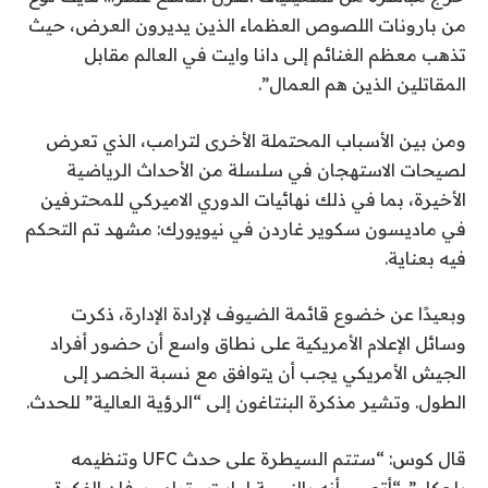
من بارونات اللصوص العظماء الذين يديرون العرض، حيث
تذهب معظم الغنائم إلى دانا وايت في العالم مقابل
المقاتلين الذين هم العمال”.
ومن بين الأسباب المحتملة الأخرى لترامب، الذي تعرض
لصيحات الاستهجان في سلسلة من الأحداث الرياضية
الأخيرة، بما في ذلك نهائيات الدوري الاميركي للمحترفين
في ماديسون سكوير غاردن في نيويورك: مشهد تم التحكم
فيه بعناية.
وبعيدًا عن خضوع قائمة الضيوف لإرادة الإدارة، ذكرت
وسائل الإعلام الأمريكية على نطاق واسع أن حضور أفراد
الجيش الأمريكي يجب أن يتوافق مع نسبة الخصر إلى
الطول. وتشير مذكرة البنتاغون إلى “الرؤية العالية” للحدث.
قال كوس: “ستتم السيطرة على حدث UFC وتنظيمه
بإحكام”. “أتصور أنه بالنسبة لوايت وترامب، فإن الفكرة