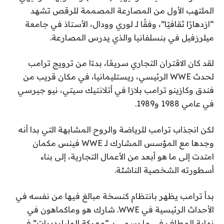
الملتهب الأول من المصارعة المصممة للرقص تشهد
“ازدهارًا ثقافيًا”، وفقًا لـ لوري وودال، الأستاذ في جامعة
ميلرزفيل في بنسلفانيا والذي يدرس المصارعة.
لقد كان الاقتران التجاري سريعًا، بدءًا من ترويج ترامب
لحدث WWE الرئيسي، ريستليمانيا، في مكان قريب من
فندق وكازينو ترامب بلازا في أتلانتيك سيتي، نيو جيرسي
في عامي 1988 و1989.
لكن انجذاب ترامب للرياضة والروح المشابهة التي بدا أنه
وجدها مع المؤسس المشارك لـ WWE فينس مكمان
امتدت إلى ما هو أبعد من الأعمال التجارية، إلى بناء
أسطورته الشخصية الناشئة.
بدأ ترامب يظهر بانتظام كنسخة مبالغ فيها من نفسه في
الأحداث الرئيسية في WWE. شارك هو وماكماهون في
نهاية المطاف في ما يسمى بـ “معركة المليارديرات” في