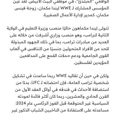
الواقعي “المبتدئ”، في موظفي البيت الأبيض. لقد عين
المؤسس المشارك لـ WWE ليندا مكمان، زوجة فينس
مكمان، كمدير لإدارة الأعمال الصغيرة.
تتولى ليندا مكماهون حاليًا منصب وزيرة التعليم في الولاية
الثانية لترامب، وهو منصب وزاري أشرفت من خلاله على
العديد من مبادرات ترامب، بما في ذلك الجهود المبذولة
للحد من الأفراد المتحولين جنسيًا من التنافس في ألعاب
القوى الجامعية ودعم حملات القمع على المدافعين
المؤيدين لفلسطين.
ولكن في حين أن تقاليد WWE ربما ساعدت في تشكيل
شخصية ترامب العامة، فإن احتضانه لـ UFC، بدءًا من
استضافة الأحداث في فندقه في أوائل العقد الأول من
القرن الحادي والعشرين، ربما كان أكثر فائدة لعودته
السياسية غير المتوقعة قبل الفوز الرئاسي عام 2024:
مساعدته على الاستفادة من الناخبين الشباب الذكور غير