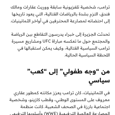
ا
م
ترامب، شخصية تلفزيونية سابقة ووريث عقارات ومالك
ل
ن
فندق، التزم بشدة بالرياضات القتالية، التي يعود تاريخها
3
ق
إلى احتضانه لمصارعة المحترفين في أواخر الثمانينيات.
ا
ع
ئ
ن
تحدثت الجزيرة إلى خبراء يدرسون التقاطع بين الرياضة
ا
م
والمجتمع حول ما تعكسه مباراة UFC ومشاريع مسيرة
ة
ص
ترامب السياسية القتالية، وكيف يمكن استقبالها في
ر
اللحظة السياسية الحالية.
من “وجه طفولي” إلى “كعب”
سياسي
في الثمانينيات، كان ترامب يعزز مكانته كمطور عقاري
معروف على المستوى الوطني، وقطب كازينو، وشخصية
اجتماعية بارزة في الصحف الشعبية. كانت منظمة
المصارعة العالمية الترفيهية (WWE) وأسلوبها الترفيهي