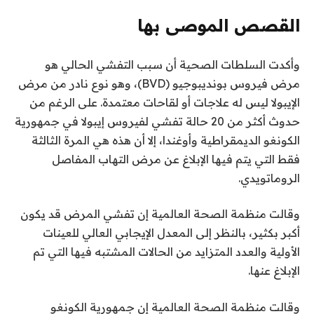
2
0
القصص الموصى بها
2
ن
ق
6
وأكدت السلطات الصحية أن سبب التفشي الحالي هو
ا
ه
مرض فيروس بونديبوجيو (BVD)، وهو نوع نادر من مرض
ئ
ا
الإيبولا ليس له علاجات أو لقاحات معتمدة. على الرغم من
ي
م
حدوث أكثر من 20 حالة تفشي لفيروس إيبولا في جمهورية
ة
ة
الكونغو الديمقراطية وأوغندا، إلا أن هذه هي المرة الثالثة
ا
م
فقط التي يتم فيها الإبلاغ عن مرض التهاب المفاصل
ل
ن
الروماتويدي.
3
ق
ا
ع
وقالت منظمة الصحة العالمية إن تفشي المرض قد يكون
ئ
ن
أكبر بكثير، بالنظر إلى المعدل الإيجابي العالي للعينات
ا
م
الأولية والعدد المتزايد من الحالات المشتبه فيها التي تم
ة
ص
الإبلاغ عنها.
ر
وقالت منظمة الصحة العالمية إن جمهورية الكونغو