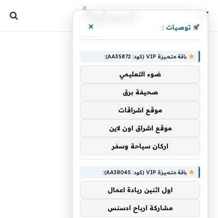
×
توصيات :
باقة متميزة VIP (كود: AA35872):
ضوء التعليمي
صحيفة برق
موقع اشراقات
موقع اشراق اون لاين
اركان سياحة وسفر
باقة متميزة VIP (كود: AA38045):
اول اثنين ريادة اعمال
مشاركة ارباح ادسنس