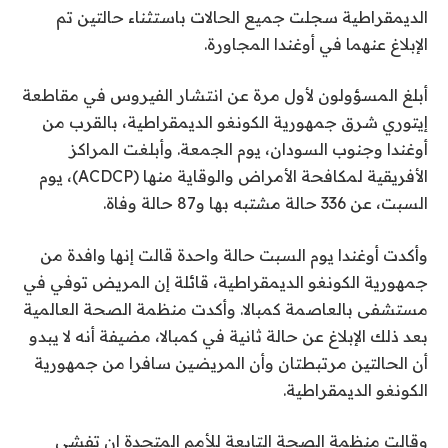
الديمقراطية سجلت جميع الحالات باستثناء حالتين تم
الإبلاغ عنهما في أوغندا المجاورة.
أبلغ المسؤولون لأول مرة عن انتشار الفيروس في مقاطعة
إيتوري شرق جمهورية الكونغو الديمقراطية، بالقرب من
أوغندا وجنوب السودان، يوم الجمعة. وأبلغت المراكز
الأفريقية لمكافحة الأمراض والوقاية منها (ACDCP)، يوم
السبت، عن 336 حالة مشتبه بها و87 حالة وفاة.
وأكدت أوغندا يوم السبت حالة واحدة قالت إنها وافدة من
جمهورية الكونغو الديمقراطية، قائلة إن المريض توفي في
مستشفى بالعاصمة كمبالا. وأكدت منظمة الصحة العالمية
بعد ذلك الإبلاغ عن حالة ثانية في كمبالا، مضيفة أنه لا يبدو
أن الحالتين مرتبطتان وأن المريضين سافرا من جمهورية
الكونغو الديمقراطية.
وقالت منظمة الصحة التابعة للأمم المتحدة إن تفشي