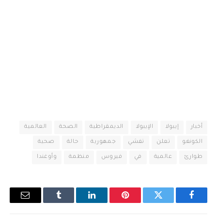
أخبار
إيبولا
الإيبولا
الديمقراطية
الصحة
العالمية
الكونغو
تعلن
تفشي
جمهورية
حالة
صحية
طوارئ
عالمية
في
فيروس
منظمة
وأوغندا
فيسبوك
تويتر
بينتيريست
لينكدإن
Tumblr
البريد