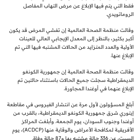
ا
م
فقط التي يتم فيها الإبلاغ عن مرض التهاب المفاصل
ل
ن
الروماتويدي.
3
ق
ا
ع
وقالت منظمة الصحة العالمية إن تفشي المرض قد يكون
ئ
ن
أكبر بكثير، بالنظر إلى المعدل الإيجابي العالي للعينات
ا
م
الأولية والعدد المتزايد من الحالات المشتبه فيها التي تم
ة
ص
الإبلاغ عنها.
ر
وقالت منظمة الصحة العالمية إن جمهورية الكونغو
الديمقراطية سجلت جميع الحالات باستثناء حالتين تم
الإبلاغ عنهما في أوغندا المجاورة.
أبلغ المسؤولون لأول مرة عن انتشار الفيروس في مقاطعة
إيتوري شرق جمهورية الكونغو الديمقراطية، بالقرب من
أوغندا وجنوب السودان، يوم الجمعة. وأبلغت المراكز
الأفريقية لمكافحة الأمراض والوقاية منها (ACDCP)، يوم
السبت، عن 336 حالة مشتبه بها و87 حالة وفاة.