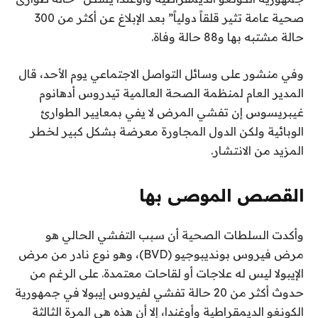
صحية عامة تثير قلقاً دولياً” بعد الإبلاغ عن أكثر من 300
ف
حالة مشتبه بها و88 حالة وفاة.
ي
1
وفي منشور على وسائل التواصل الاجتماعي يوم الأحد، قال
7
المدير العام لمنظمة الصحة العالمية تيدروس أدهانوم
م
غيبريسوس إن تفشي المرض لا يفي بمعايير الطوارئ
ا
الوبائية ولكن الدول المجاورة معرضة بشكل كبير لخطر
ي
المزيد من الانتشار.
و
2
0
القصص الموصى بها
2
ن
ق
6
وأكدت السلطات الصحية أن سبب التفشي الحالي هو
ا
ه
مرض فيروس بونديبوجيو (BVD)، وهو نوع نادر من مرض
ئ
ا
الإيبولا ليس له علاجات أو لقاحات معتمدة. على الرغم من
ي
م
حدوث أكثر من 20 حالة تفشي لفيروس إيبولا في جمهورية
ة
ة
الكونغو الديمقراطية وأوغندا، إلا أن هذه هي المرة الثالثة