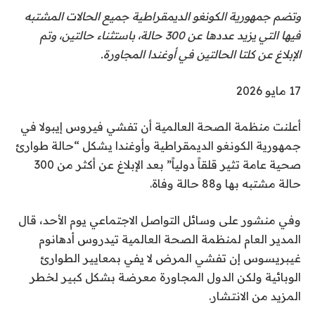
وتضم جمهورية الكونغو الديمقراطية جميع الحالات المشتبه
فيها التي يزيد عددها عن 300 حالة، باستثناء حالتين، وتم
الإبلاغ عن كلتا الحالتين في أوغندا المجاورة.
نُ
17 مايو 2026
ش
أعلنت منظمة الصحة العالمية أن تفشي فيروس إيبولا في
ر
جمهورية الكونغو الديمقراطية وأوغندا يشكل “حالة طوارئ
ت
صحية عامة تثير قلقاً دولياً” بعد الإبلاغ عن أكثر من 300
ف
حالة مشتبه بها و88 حالة وفاة.
ي
1
وفي منشور على وسائل التواصل الاجتماعي يوم الأحد، قال
7
المدير العام لمنظمة الصحة العالمية تيدروس أدهانوم
م
غيبريسوس إن تفشي المرض لا يفي بمعايير الطوارئ
ا
الوبائية ولكن الدول المجاورة معرضة بشكل كبير لخطر
ي
المزيد من الانتشار.
و