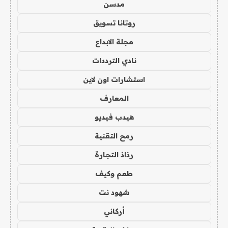
مدسن
روتانا تسويق
مجلة الابداع
نادي الترددات
استشارات اون لاين
المعارف
هيدب فيديو
رمح التقنية
رذاذ التجارة
طعم وكيف
شهود نت
أركاني