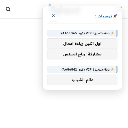
×
توصيات :
باقة متميزة VIP (كود: AA38045):
اول اثنين ريادة اعمال
مشاركة ارباح ادسنس
باقة متميزة VIP (كود: AA86842):
عالم الشباب