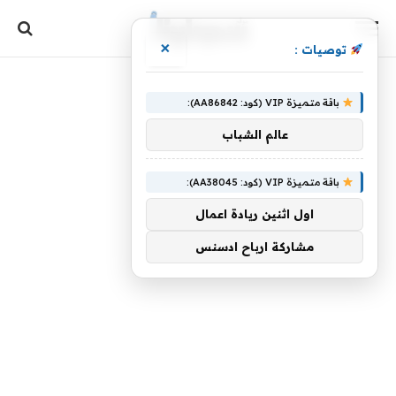
×
توصيات :
باقة متميزة VIP (كود: AA86842):
عالم الشباب
باقة متميزة VIP (كود: AA38045):
اول اثنين ريادة اعمال
مشاركة ارباح ادسنس