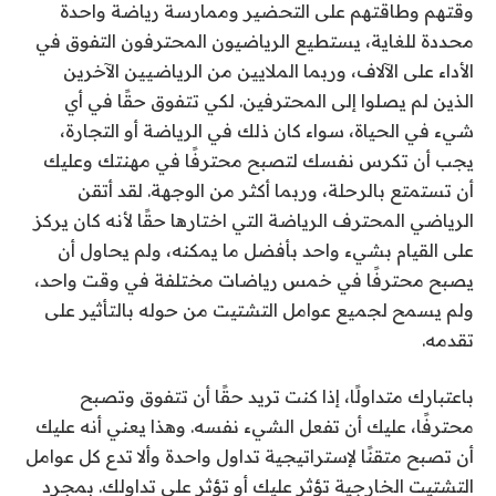
وقتهم وطاقتهم على التحضير وممارسة رياضة واحدة
محددة للغاية، يستطيع الرياضيون المحترفون التفوق في
الأداء على الآلاف، وربما الملايين من الرياضيين الآخرين
الذين لم يصلوا إلى المحترفين. لكي تتفوق حقًا في أي
شيء في الحياة، سواء كان ذلك في الرياضة أو التجارة،
يجب أن تكرس نفسك لتصبح محترفًا في مهنتك وعليك
أن تستمتع بالرحلة، وربما أكثر من الوجهة. لقد أتقن
الرياضي المحترف الرياضة التي اختارها حقًا لأنه كان يركز
على القيام بشيء واحد بأفضل ما يمكنه، ولم يحاول أن
يصبح محترفًا في خمس رياضات مختلفة في وقت واحد،
ولم يسمح لجميع عوامل التشتيت من حوله بالتأثير على
تقدمه.
باعتبارك متداولًا، إذا كنت تريد حقًا أن تتفوق وتصبح
محترفًا، عليك أن تفعل الشيء نفسه. وهذا يعني أنه عليك
أن تصبح متقنًا لإستراتيجية تداول واحدة وألا تدع كل عوامل
التشتيت الخارجية تؤثر عليك أو تؤثر على تداولك. بمجرد