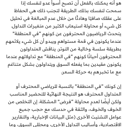
هو أنه يمكنك بالفعل أن تصبح أسوأ عدو لنفسك إذا
سمحت لنفسك بذلك. الطريقة لتجنب ذلك هي الحفاظ
على عقلك صافيًا وهادئًا من خلال عدم المبالغة في تحليل
كل شيء أو محاولة استيعاب الكثير من متغيرات التداول.
يتحدث الرياضيون المحترفون عن كونهم “في المنطقة”
عندما يكونون في قمة مستواهم ويبدو أن كل شيء يلائمهم
بطريقة سلسة وخالية من التوتر. يناقش المتداولون
المحترفون أحيانًا كونهم “في المنطقة” مع تداولاتهم عندما
يكونون مقيدين بما يفعله السوق ويتداولون بشكل متناغم
مع ما تخبرهم به حركة السعر.
إن كونك “في المنطقة” بالنسبة للرياضي المحترف أو
المتداول المحترف هو النتيجة النهائية للتحضير المناسب
ولكن أيضًا لعدم محاولة “فرض” المشكلة. إن التخلص من
الخوف والخوف، والثقة في حدسك مع حجب جميع
عوامل التشتيت الأخرى (مثل البيانات الإخبارية، والتقارير
الاقتصادية، وأساليب التداول الأخرى، ومحللي السوق، وما