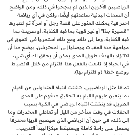
الرياضيين الآخرين الذين لم ينجحوا في ذلك، ومن الواضح
أن السمات البدنية ساعدتهم أيضًا، ولكن في أي رياضة
احترافية يمكنك العثور على قصة رجل أو امرأة تم اعتبارها
“قصيرة جدًا” أو غير قوية بما فيه الكفاية، أو سريعة بما
فيه الكفاية، وما إلى ذلك. ومع ذلك استمروا في التفوق في
مواجهة هذه العقبات ووصلوا إلى المحترفين. يوضح هذا أن
الالتزام بالهدف طويل المدى يمكن أن يحقق لك أي شيء
في الحياة إذا تابعت بالفعل هذا الالتزام من خلال الانضباط
ووضع خطة (والالتزام بها).
تمامًا مثل الرياضيين، يتشتت انتباه المتداولين عن القيام
بما يتعين عليهم القيام به لتحقيق هدفهم على المدى
الطويل. قد يتشتت انتباه الرياضي في الكلية بسبب
الحفلات في وقت متأخر من الليل أو تعاطي المخدرات وما
إلى ذلك، في حين أن الرياضي الذي سيصبح قريبًا محترفًا
يحصل على راحة كاملة ويستيقظ مبكرًا ليبدأ التدريب…