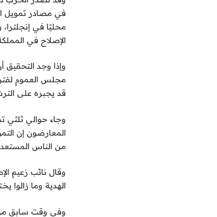
ة
ص
ر
محليًا في إنجلترا،
الإصلاح في المملكة
وإذا وجد التحقيق أن
قد يجبره على التر
وجاء حوالي ثلثي تمو
المعارضون إن التم
من الناس المستعدين
وقال نائب زعيم الإص
الهدية وما زالوا ي
وفي وقت سابق من هذ