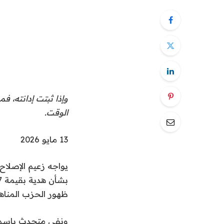
وإذا ثبتت إدانته، 
الوقت.
نُ
13 مايو 2026
ش
يواجه زعيم الإصلاح
ر
ت
ظهور الحزب المناهض 
ف
ي
ونفى متحدث باسم م
1