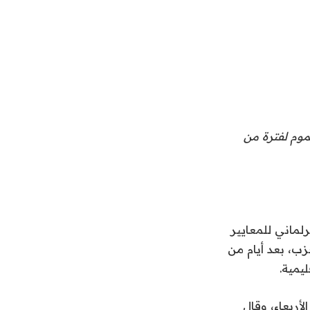
موم لفترة من
لماني للمعايير
انحين للحزب، بعد أيام من
يمية.
أربعاء، وقال