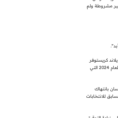
شخصية وغير مشروطة ولم
د”.
يلاند كريستوفر
هاربورن لدفع تكاليف أمنه الشخصي قبل أن يعلن ترشحه في الانتخابات الوطنية لعام 2024 التي
سان بانتهاك
لسابق للانتخابات
ى زيادة التدقيق