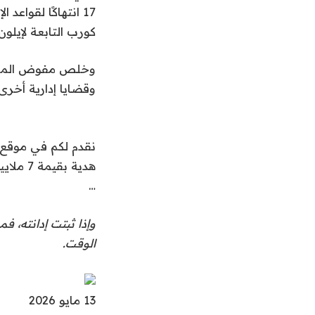
17 انتهاكًا لقوا
كورب التابعة لإيلو
وخلص مفوض المعايي
وقضايا إدارية أخرى.
نقدم لكم في موقع ت
هدية بقيمة 7 ملايين دولار تقريبًا | أخبار السياسة
…
وإذا ثبتت إدانته، 
الوقت.
نُ
13 مايو 2026