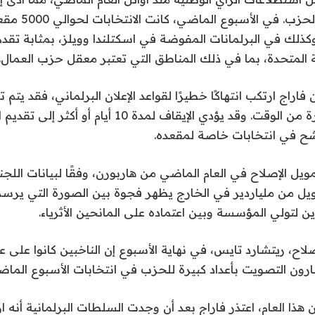
 وكذلك في البرلمانات المفوضة في اسكتلندا وويلز، بمثابة تقد
 المتحدة، بما في ذلك المناطق التي تعتبر معقل حزب العمال.
 فاراج ارتكب انتهاكًا خطيرًا لقواعد الإعلان البرلماني، فقد يت
مجلس العموم لفترة من الوقت. وقد يؤدي الإيقاف لمدة 10 
شح في انتخابات خاصة لمقعده.
يل الإصلاح في العام الماضي من هاربورن، وفقًا لبيانات اللجنة
ويل من ملياردير في الخارج يظهر فجوة بين الصورة التي يرسم
 لتولي المؤسسة وبين اعتماده على المانحين الأثرياء.
لاح، ريتشارد تايس، في نهاية الأسبوع إن الناخبين كانوا على ع
ختارون التصويت بأعداد كبيرة للحزب في انتخابات الأسبوع الماض
ا العام، اعتذر فاراج بعد أن وجدت السلطات البرلمانية أنه 