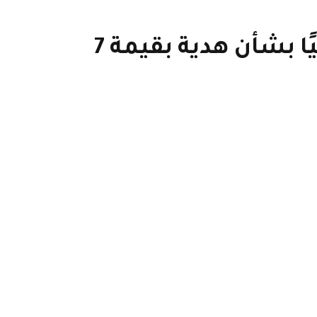
الإصلاح يواجه زعيم المملكة المتحدة فاراج تحقيقًا برلمانيًا بشأن هدية بقيمة 7