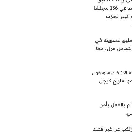
في مصادر تمويل الحزب. في الأسبوع الماضي، كانت الانتخابات لحوالي 5000 مقعد في 136 مجلسًا
م كبير لحزب
م تعليق عضويته في
أيام أو أكثر إلى تقديم التماس عزل، مما
 الانتخابية. ويقول
ها فاراج كرجل
لم بالفعل بأمر
ي.
ارتكب عن غير قصد