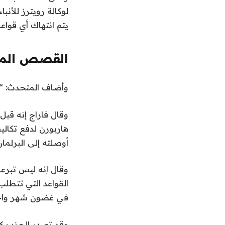
3
يتم انتهاك أي قواعد
م
ا
ي
القصص المو
و
2
ن
ق
وأضاف المتحدث: “إن
0
ا
ه
2
ا
ئ
وقال فاراج إنه قبل
6
ي
م
ة
ة
أوصلته إلى البرلمان
ا
م
ل
ن
وقال إنه ليس تبرعا
3
ق
القواعد التي تتطلب 
ا
ع
في غضون شهر واحد
ن
ئ
ا
م
وقد تصدر الحزب كل 