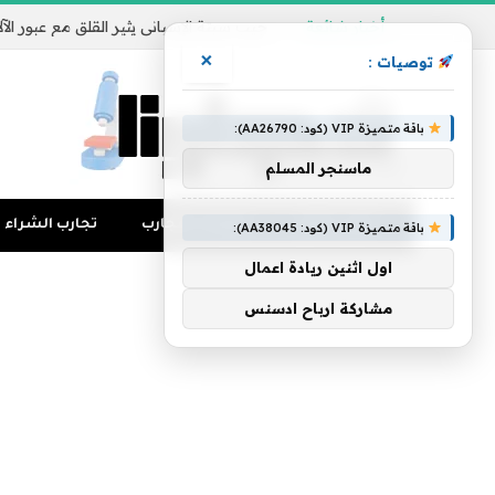
أخبار شائعة
×
توصيات :
باقة متميزة VIP (كود: AA26790):
ماسنجر المسلم
تجارب المال
منوعات التجارب
تجارب الشراء
باقة متميزة VIP (كود: AA38045):
اول اثنين ريادة اعمال
مشاركة ارباح ادسنس