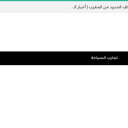
جيب سبتة الإسباني يثير القلق مع عبور الآلاف الحدود من المغرب | أخبار الهجرة
تجارب السياحة