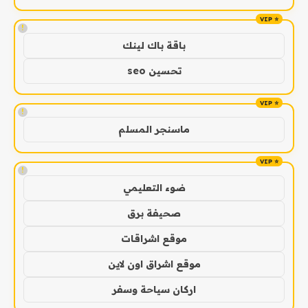
!
باقة باك لينك
تحسين seo
!
ماسنجر المسلم
!
ضوء التعليمي
صحيفة برق
موقع اشراقات
موقع اشراق اون لاين
اركان سياحة وسفر