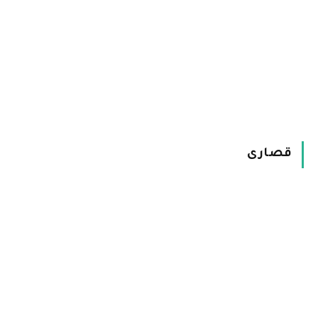
قصارى