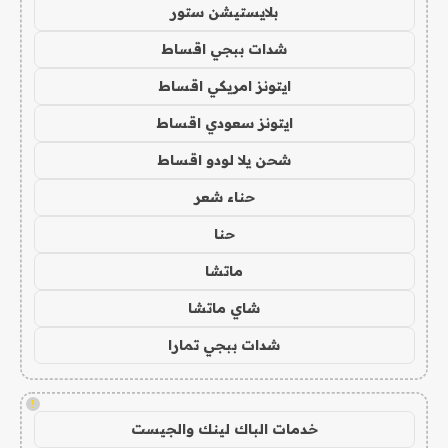
بلايستيشن ستور
شدات ببجي اقساط
ايتونز امريكي اقساط
ايتونز سعودي اقساط
شحن يلا لودو اقساط
حناء شعر
حنا
ماتشا
شاي ماتشا
شدات ببجي تمارا
!
خدمات الباك لينك والجيست