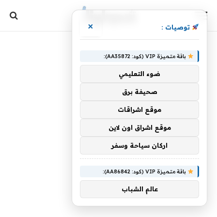
×
توصيات :
باقة متميزة VIP (كود: AA35872):
ضوء التعليمي
صحيفة برق
موقع اشراقات
موقع اشراق اون لاين
اركان سياحة وسفر
باقة متميزة VIP (كود: AA86842):
عالم الشباب