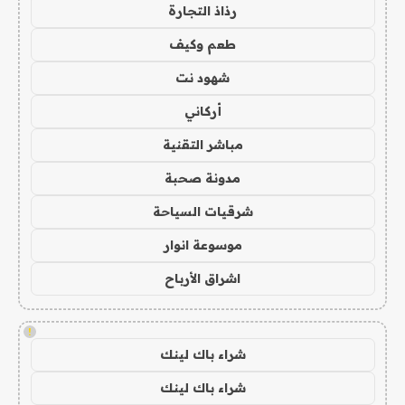
رذاذ التجارة
طعم وكيف
شهود نت
أركاني
مباشر التقنية
مدونة صحبة
شرقيات السياحة
موسوعة انوار
اشراق الأرباح
!
شراء باك لينك
شراء باك لينك